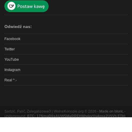
Odwiedź nas:
Facebook
Twitter
YouTube
Instagram
Real ^.-
Sadzić, Palić, Zalegalizować! | WolneKonopie.org © 2026 -
Made on blunt.
-
underground:
BTC: 17NmuD6sAUWSMaRREHMhdavVu4pse2U5Vh ETH:
0xb8e9b131bc5a3e06e3a87ad319f5e5b9b1f9ed16