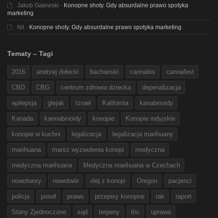
Jakub Gajewski
-
Konopne shoty. Gdy absurdalne prawo spotyka
marketing
Nil
-
Konopne shoty. Gdy absurdalne prawo spotyka marketing
Tematy – Tagi
2016
andrzej dołecki
bachanski
cannabis
cannafest
CBD
CBG
centrum zdrowia dziecka
depenalizacja
epilepsja
glejak
Izrael
Kalifornia
kanabinoidy
Kanada
kannabinoidy
konopie
Konopie indyjskie
konopie w kuchni
legalizacja
legalizacja marihuany
marihuana
marsz wyzwolenia konopi
medyczna
medyczna marihuana
Medyczna marihuana w Czechach
nowotwory
nowotwór
olej z konopi
Oregon
pacjenci
policja
poseł
prawo
przepisy konopne
rak
raport
Stany Zjednoczone
sąd
terpeny
thc
uprawa