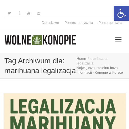
Otwórz 
Doradztwo
Pomoc medyczna
Pomoc prawna
Przełą
Tag Archiwum dla:
Home
marihuana
legalizacja
Największa, rzetelna baza
marihuana legalizacja
informacji - Konopie w Polsce
nawiga