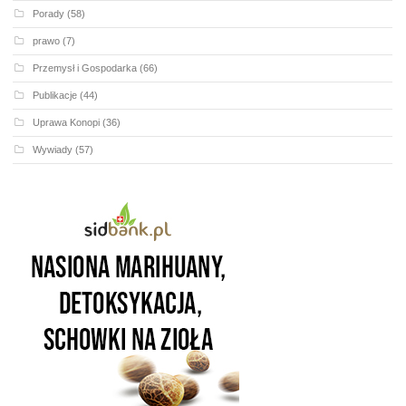
Porady
(58)
prawo
(7)
Przemysł i Gospodarka
(66)
Publikacje
(44)
Uprawa Konopi
(36)
Wywiady
(57)