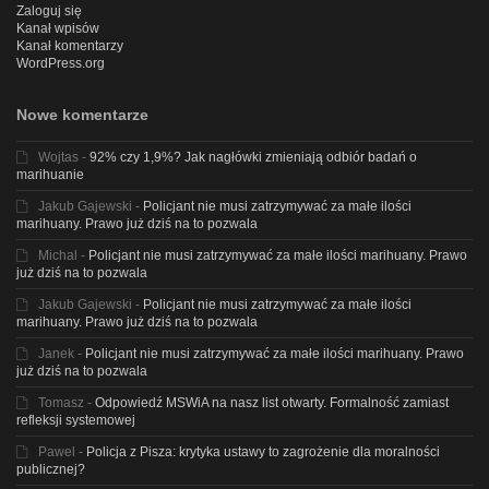
Zaloguj się
Kanał wpisów
Kanał komentarzy
WordPress.org
Nowe komentarze
Wojtas
-
92% czy 1,9%? Jak nagłówki zmieniają odbiór badań o
marihuanie
Jakub Gajewski
-
Policjant nie musi zatrzymywać za małe ilości
marihuany. Prawo już dziś na to pozwala
Michal
-
Policjant nie musi zatrzymywać za małe ilości marihuany. Prawo
już dziś na to pozwala
Jakub Gajewski
-
Policjant nie musi zatrzymywać za małe ilości
marihuany. Prawo już dziś na to pozwala
Janek
-
Policjant nie musi zatrzymywać za małe ilości marihuany. Prawo
już dziś na to pozwala
Tomasz
-
Odpowiedź MSWiA na nasz list otwarty. Formalność zamiast
refleksji systemowej
Pawel
-
Policja z Pisza: krytyka ustawy to zagrożenie dla moralności
publicznej?