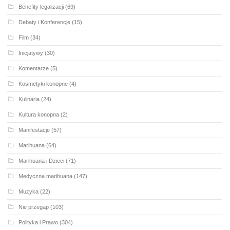
Benefity legalizacji
(69)
Debaty i Konferencje
(15)
Film
(34)
Inicjatywy
(30)
Komentarze
(5)
Kosmetyki konopne
(4)
Kulinaria
(24)
Kultura konopna
(2)
Manifestacje
(57)
Marihuana
(64)
Marihuana i Dzieci
(71)
Medyczna marihuana
(147)
Muzyka
(22)
Nie przegap
(103)
Polityka i Prawo
(304)