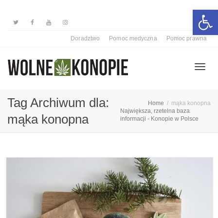
Otwórz 
Doradztwo
Pomoc medyczna
Pomoc prawna
Przełą
Tag Archiwum dla:
Home
mąka konopna
Największa, rzetelna baza
mąka konopna
informacji - Konopie w Polsce
nawiga