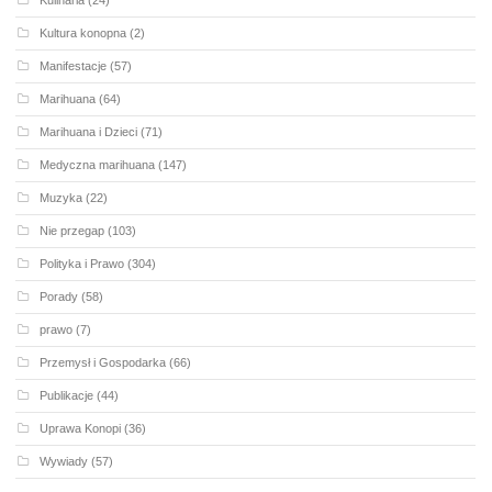
Kulinaria
(24)
Kultura konopna
(2)
Manifestacje
(57)
Marihuana
(64)
Marihuana i Dzieci
(71)
Medyczna marihuana
(147)
Muzyka
(22)
Nie przegap
(103)
Polityka i Prawo
(304)
Porady
(58)
prawo
(7)
Przemysł i Gospodarka
(66)
Publikacje
(44)
Uprawa Konopi
(36)
Wywiady
(57)