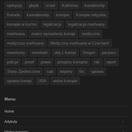
epilepsja
glejak
Izrael
Kalifornia
kanabinoidy
Kanada
kannabinoidy
konopie
Konopie indyjskie
konopie w kuchni
legalizacja
legalizacja marihuany
marihuana
marsz wyzwolenia konopi
medyczna
medyczna marihuana
Medyczna marihuana w Czechach
nowotwory
nowotwór
olej z konopi
Oregon
pacjenci
policja
poseł
prawo
przepisy konopne
rak
raport
Stany Zjednoczone
sąd
terpeny
thc
uprawa
uprawa konopi
USA
wolne konopie
Menu
Home
Artykuły