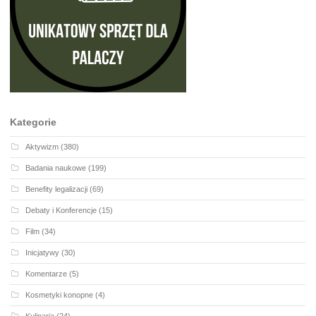
Kategorie
Aktywizm
(380)
Badania naukowe
(199)
Benefity legalizacji
(69)
Debaty i Konferencje
(15)
Film
(34)
Inicjatywy
(30)
Komentarze
(5)
Kosmetyki konopne
(4)