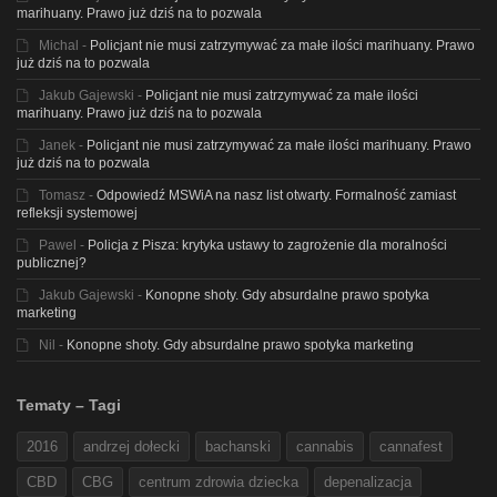
marihuany. Prawo już dziś na to pozwala
Michal
-
Policjant nie musi zatrzymywać za małe ilości marihuany. Prawo
już dziś na to pozwala
Jakub Gajewski
-
Policjant nie musi zatrzymywać za małe ilości
marihuany. Prawo już dziś na to pozwala
Janek
-
Policjant nie musi zatrzymywać za małe ilości marihuany. Prawo
już dziś na to pozwala
Tomasz
-
Odpowiedź MSWiA na nasz list otwarty. Formalność zamiast
refleksji systemowej
Pawel
-
Policja z Pisza: krytyka ustawy to zagrożenie dla moralności
publicznej?
Jakub Gajewski
-
Konopne shoty. Gdy absurdalne prawo spotyka
marketing
Nil
-
Konopne shoty. Gdy absurdalne prawo spotyka marketing
Tematy – Tagi
2016
andrzej dołecki
bachanski
cannabis
cannafest
CBD
CBG
centrum zdrowia dziecka
depenalizacja