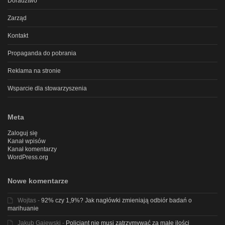
Doradztwo
Zarząd
Kontakt
Propaganda do pobrania
Reklama na stronie
Wsparcie dla stowarzyszenia
Meta
Zaloguj się
Kanał wpisów
Kanał komentarzy
WordPress.org
Nowe komentarze
Wojtas
-
92% czy 1,9%? Jak nagłówki zmieniają odbiór badań o
marihuanie
Jakub Gajewski
-
Policjant nie musi zatrzymywać za małe ilości