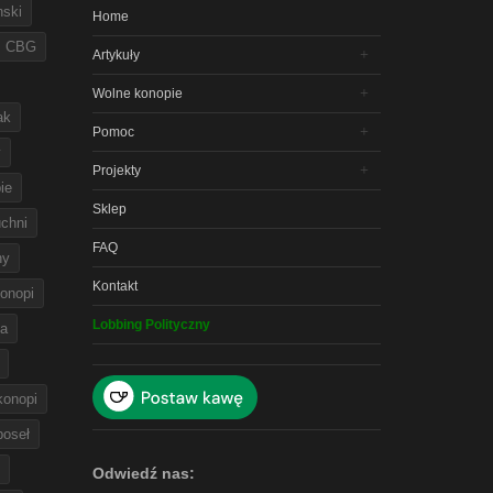
nski
Home
CBG
Artykuły
Wolne konopie
ak
Pomoc
y
Projekty
ie
Sklep
chni
FAQ
ny
Kontakt
onopi
Lobbing Polityczny
na
 konopi
poseł
Odwiedź nas: