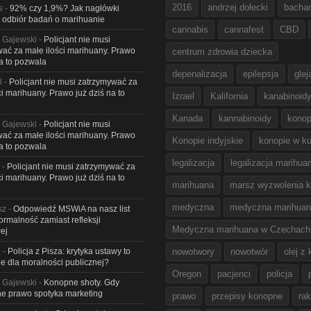
2016
andrzej dołecki
bacha
s
-
92% czy 1,9%? Jak nagłówki
 odbiór badań o marihuanie
cannabis
cannafest
CBD
 Gajewski
-
Policjant nie musi
ać za małe ilości marihuany. Prawo
centrum zdrowia dziecka
na to pozwala
depenalizacja
epilepsja
glej
l
-
Policjant nie musi zatrzymywać za
ci marihuany. Prawo już dziś na to
Izrael
Kalifornia
kanabinoid
Kanada
kannabinoidy
konop
 Gajewski
-
Policjant nie musi
ać za małe ilości marihuany. Prawo
Konopie indyjskie
konopie w ku
na to pozwala
legalizacja
legalizacja marihua
-
Policjant nie musi zatrzymywać za
ci marihuany. Prawo już dziś na to
marihuana
marsz wyzwolenia k
medyczna
medyczna marihua
sz
-
Odpowiedź MSWiA na nasz list
Formalność zamiast refleksji
Medyczna marihuana w Czechach
ej
l
-
Policja z Pisza: krytyka ustawy to
nowotwory
nowotwór
olej z
e dla moralności publicznej?
Oregon
pacjenci
policja
 Gajewski
-
Konopne shoty. Gdy
e prawo spotyka marketing
prawo
przepisy konopne
rak