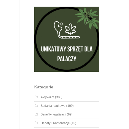
Kategorie
Aktywizm
(380)
Badania naukowe
(199)
Benefity legalizacji
(69)
Debaty i Konferencje
(15)