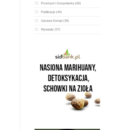
Przemysł i Gospodarka
(66)
Publikacje
(44)
Uprawa Konopi
(36)
Wywiady
(57)