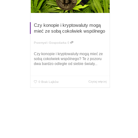
Czy konopie i kryptowaluty mogą
mieć ze sobą cokolwiek wspólnego
Przemysł i Gospodarka
0
Czy konopie i kryptowaluty mogą mieć ze
sobą cokolwiek wspólnego? Te z pozoru
dwa bardzo odległe od siebie światy...
Czytaj więcej
0
Brak Lajków