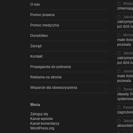
Wojta
O nas
zmieniają
Pomoc prawna
Jakub
zatrzymyw
Pomoc medyczna
już dziś 
Micha
Doradztwo
małe iloś
pozwala
Zarząd
Jakub
Kontakt
zatrzymyw
już dziś 
Propaganda do pobrania
Janek
małe iloś
Reklama na stronie
pozwala
Wsparcie dla stowarzyszenia
Toma
otwarty. 
systemow
Meta
Pawe
zagrożeni
Zaloguj się
Kanał wpisów
Jakub
Kanał komentarzy
absurdaln
WordPress.org