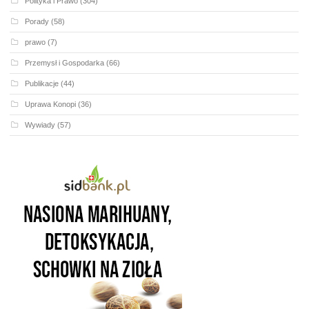
Polityka i Prawo
(304)
Porady
(58)
prawo
(7)
Przemysł i Gospodarka
(66)
Publikacje
(44)
Uprawa Konopi
(36)
Wywiady
(57)