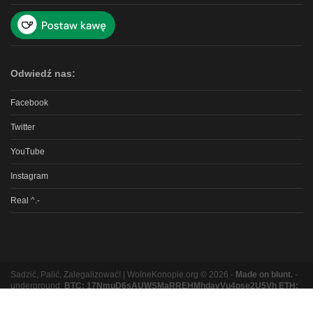
Odwiedź nas:
Facebook
Twitter
YouTube
Instagram
Real ^.-
Sadzić, Palić, Zalegalizować! | WolneKonopie.org © 2026 -
Made on blunt.
-
underground:
BTC: 17NmuD6sAUWSMaRREHMhdavVu4pse2U5Vh ETH:
0xb8e9b131bc5a3e06e3a87ad319f5e5b9b1f9ed16