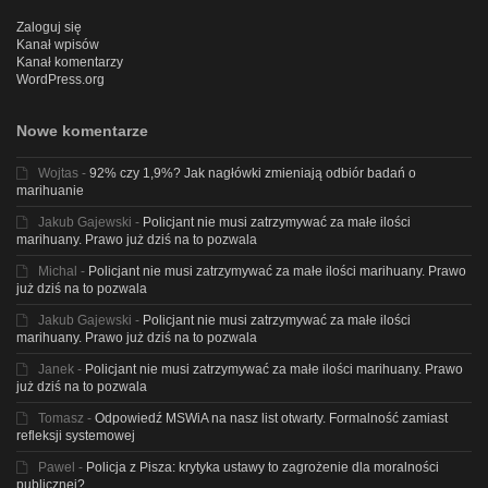
Zaloguj się
Kanał wpisów
Kanał komentarzy
WordPress.org
Nowe komentarze
Wojtas
-
92% czy 1,9%? Jak nagłówki zmieniają odbiór badań o
marihuanie
Jakub Gajewski
-
Policjant nie musi zatrzymywać za małe ilości
marihuany. Prawo już dziś na to pozwala
Michal
-
Policjant nie musi zatrzymywać za małe ilości marihuany. Prawo
już dziś na to pozwala
Jakub Gajewski
-
Policjant nie musi zatrzymywać za małe ilości
marihuany. Prawo już dziś na to pozwala
Janek
-
Policjant nie musi zatrzymywać za małe ilości marihuany. Prawo
już dziś na to pozwala
Tomasz
-
Odpowiedź MSWiA na nasz list otwarty. Formalność zamiast
refleksji systemowej
Pawel
-
Policja z Pisza: krytyka ustawy to zagrożenie dla moralności
publicznej?