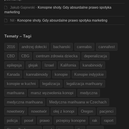
Jakub Gajewski
-
Konopne shoty. Gdy absurdalne prawo spotyka
marketing
Nil
-
Konopne shoty. Gdy absurdalne prawo spotyka marketing
Tematy – Tagi
2016
andrzej dołecki
bachanski
cannabis
cannafest
CBD
CBG
centrum zdrowia dziecka
depenalizacja
epilepsja
glejak
Izrael
Kalifornia
kanabinoidy
Kanada
kannabinoidy
konopie
Konopie indyjskie
konopie w kuchni
legalizacja
legalizacja marihuany
marihuana
marsz wyzwolenia konopi
medyczna
medyczna marihuana
Medyczna marihuana w Czechach
nowotwory
nowotwór
olej z konopi
Oregon
pacjenci
policja
poseł
prawo
przepisy konopne
rak
raport