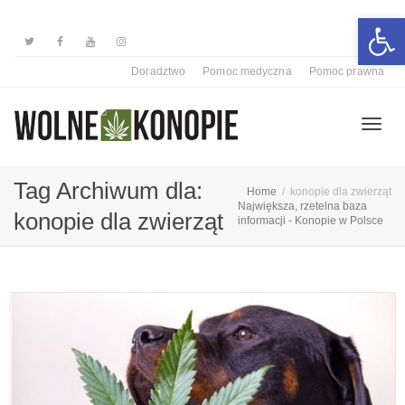
Otwórz 
Doradztwo
Pomoc medyczna
Pomoc prawna
Przełą
Tag Archiwum dla:
Home
konopie dla zwierząt
Największa, rzetelna baza
konopie dla zwierząt
informacji - Konopie w Polsce
nawiga