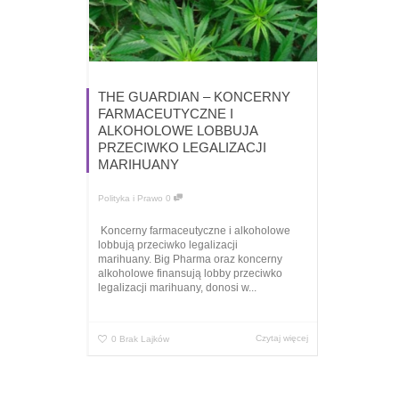
THE GUARDIAN – KONCERNY
FARMACEUTYCZNE I
ALKOHOLOWE LOBBUJA
PRZECIWKO LEGALIZACJI
MARIHUANY
Polityka i Prawo
0
Koncerny farmaceutyczne i alkoholowe
lobbują przeciwko legalizacji
marihuany. Big Pharma oraz koncerny
alkoholowe finansują lobby przeciwko
legalizacji marihuany, donosi w...
Czytaj więcej
0
Brak Lajków