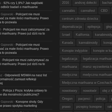
2016
andrzej dołecki
bacha
s
-
92% czy 1,9%? Jak nagłówki
 odbiór badań o marihuanie
cannabis
cannafest
CBD
 Gajewski
-
Policjant nie musi
ać za małe ilości marihuany. Prawo
centrum zdrowia dziecka
na to pozwala
depenalizacja
epilepsja
glej
l
-
Policjant nie musi zatrzymywać za
ci marihuany. Prawo już dziś na to
Izrael
Kalifornia
kanabinoid
Kanada
kannabinoidy
konop
 Gajewski
-
Policjant nie musi
ać za małe ilości marihuany. Prawo
Konopie indyjskie
konopie w ku
na to pozwala
legalizacja
legalizacja marihua
-
Policjant nie musi zatrzymywać za
ci marihuany. Prawo już dziś na to
marihuana
marsz wyzwolenia k
medyczna
medyczna marihua
sz
-
Odpowiedź MSWiA na nasz list
Formalność zamiast refleksji
Medyczna marihuana w Czechach
ej
l
-
Policja z Pisza: krytyka ustawy to
nowotwory
nowotwór
olej z
e dla moralności publicznej?
Oregon
pacjenci
policja
 Gajewski
-
Konopne shoty. Gdy
e prawo spotyka marketing
prawo
przepisy konopne
rak