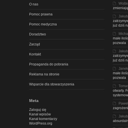
Wojta
O nas
zmieniają
Pomoc prawna
Jakub
zatrzymyw
Pomoc medyczna
już dziś 
Micha
Doradztwo
małe iloś
pozwala
Zarząd
Jakub
Kontakt
zatrzymyw
już dziś 
Propaganda do pobrania
Janek
małe iloś
Reklama na stronie
pozwala
Wsparcie dla stowarzyszenia
Toma
otwarty. 
systemow
Meta
Pawe
zagrożeni
Zaloguj się
Kanał wpisów
Jakub
Kanał komentarzy
absurdaln
WordPress.org