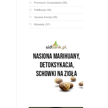
Przemysł i Gospodarka
(66)
Publikacje
(44)
Uprawa Konopi
(36)
Wywiady
(57)