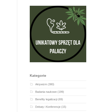
Kategorie
Aktywizm
(380)
Badania naukowe
(199)
Benefity legalizacji
(69)
Debaty i Konferencje
(15)