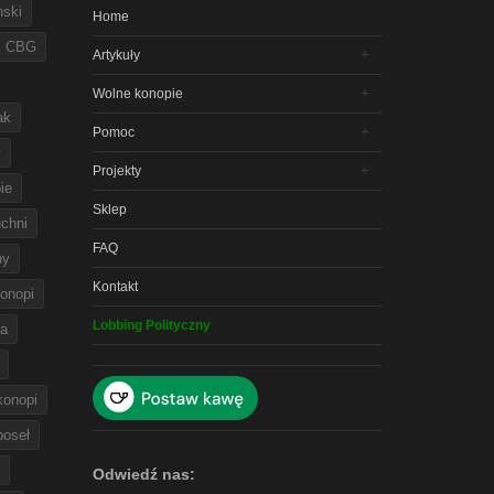
nski
Home
CBG
Artykuły
Wolne konopie
ak
Pomoc
y
Projekty
ie
Sklep
chni
FAQ
ny
Kontakt
onopi
Lobbing Polityczny
na
 konopi
poseł
Odwiedź nas: