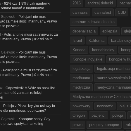
2016
andrzej dołecki
bacha
s
-
92% czy 1,9%? Jak nagłówki
 odbiór badań o marihuanie
cannabis
cannafest
CBD
 Gajewski
-
Policjant nie musi
ać za małe ilości marihuany. Prawo
centrum zdrowia dziecka
na to pozwala
depenalizacja
epilepsja
glej
l
-
Policjant nie musi zatrzymywać za
ci marihuany. Prawo już dziś na to
Izrael
Kalifornia
kanabinoid
Kanada
kannabinoidy
konop
 Gajewski
-
Policjant nie musi
ać za małe ilości marihuany. Prawo
Konopie indyjskie
konopie w ku
na to pozwala
legalizacja
legalizacja marihua
-
Policjant nie musi zatrzymywać za
ci marihuany. Prawo już dziś na to
marihuana
marsz wyzwolenia k
medyczna
medyczna marihua
sz
-
Odpowiedź MSWiA na nasz list
Formalność zamiast refleksji
Medyczna marihuana w Czechach
ej
l
-
Policja z Pisza: krytyka ustawy to
nowotwory
nowotwór
olej z
e dla moralności publicznej?
Oregon
pacjenci
policja
 Gajewski
-
Konopne shoty. Gdy
e prawo spotyka marketing
prawo
przepisy konopne
rak