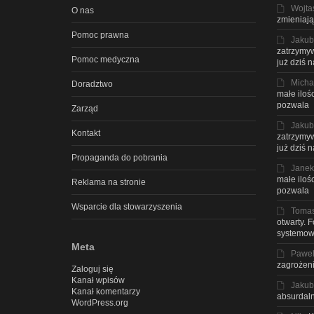
Wojta
O nas
zmieniają
Pomoc prawna
Jakub
zatrzymyw
Pomoc medyczna
już dziś 
Micha
Doradztwo
małe iloś
pozwala
Zarząd
Jakub
Kontakt
zatrzymyw
już dziś 
Propaganda do pobrania
Janek
małe iloś
Reklama na stronie
pozwala
Wsparcie dla stowarzyszenia
Toma
otwarty. 
systemow
Meta
Pawe
zagrożeni
Zaloguj się
Kanał wpisów
Jakub
Kanał komentarzy
absurdaln
WordPress.org