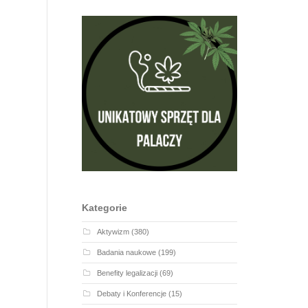
Kategorie
Aktywizm
(380)
Badania naukowe
(199)
Benefity legalizacji
(69)
Debaty i Konferencje
(15)