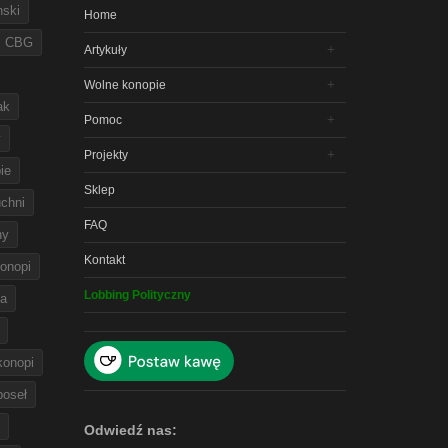
nski
Home
CBG
Artykuły
Wolne konopie
ak
Pomoc
y
Projekty
ie
Sklep
chni
FAQ
ny
Kontakt
onopi
Lobbing Polityczny
na
 konopi
poseł
Odwiedź nas: