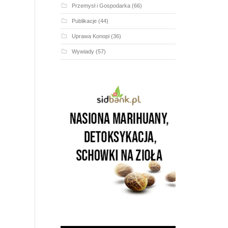
Przemysł i Gospodarka
(66)
Publikacje
(44)
Uprawa Konopi
(36)
Wywiady
(57)