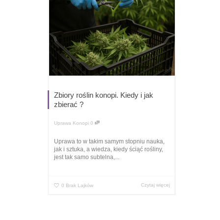
Zbiory roślin konopi. Kiedy i jak
zbierać ?
Uprawa Konopi
0
Uprawa to w takim samym stopniu nauka,
jak i sztuka, a wiedza, kiedy ściąć rośliny,
jest tak samo subtelna,...
Czytaj więcej
0
Brak Lajków