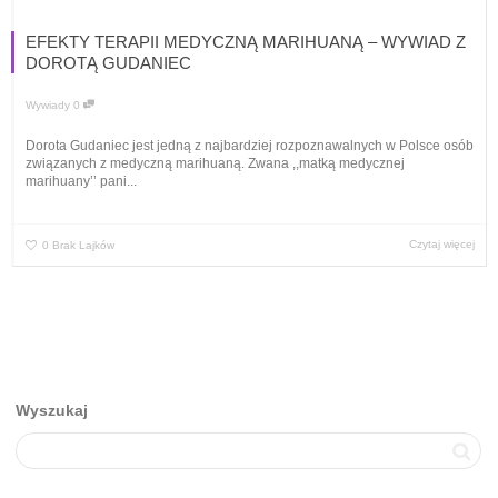
EFEKTY TERAPII MEDYCZNĄ MARIHUANĄ – WYWIAD Z
DOROTĄ GUDANIEC
Wywiady
0
Dorota Gudaniec jest jedną z najbardziej rozpoznawalnych w Polsce osób
związanych z medyczną marihuaną. Zwana ,,matką medycznej
marihuany’’ pani...
Czytaj więcej
0
Brak Lajków
Wyszukaj