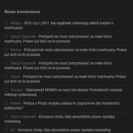
Nowe komentarze
Wojtas
-
92% czy 1,9%? Jak nagłówki zmieniają odbiór badań o
marihuanie
Jakub Gajewski
-
Policjant nie musi zatrzymywać za małe ilości
marihuany. Prawo już dziś na to pozwala
Michal
-
Policjant nie musi zatrzymywać za małe ilości marihuany. Prawo
już dziś na to pozwala
Jakub Gajewski
-
Policjant nie musi zatrzymywać za małe ilości
marihuany. Prawo już dziś na to pozwala
Janek
-
Policjant nie musi zatrzymywać za małe ilości marihuany. Prawo
już dziś na to pozwala
Tomasz
-
Odpowiedź MSWiA na nasz list otwarty. Formalność zamiast
refleksji systemowej
Pawel
-
Policja z Pisza: krytyka ustawy to zagrożenie dla moralności
publicznej?
Jakub Gajewski
-
Konopne shoty. Gdy absurdalne prawo spotyka
marketing
Nil
-
Konopne shoty. Gdy absurdalne prawo spotyka marketing