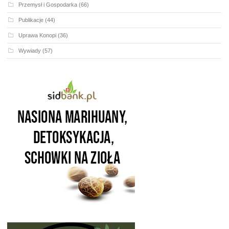
Przemysł i Gospodarka
(66)
Publikacje
(44)
Uprawa Konopi
(36)
Wywiady
(57)