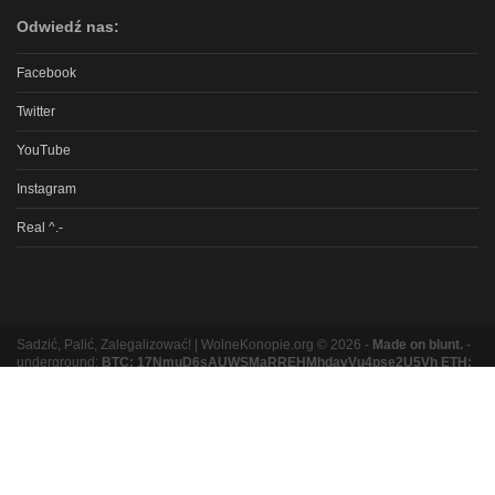
Odwiedź nas:
Facebook
Twitter
YouTube
Instagram
Real ^.-
Sadzić, Palić, Zalegalizować! | WolneKonopie.org © 2026 -
Made on blunt.
-
underground:
BTC: 17NmuD6sAUWSMaRREHMhdavVu4pse2U5Vh ETH:
0xb8e9b131bc5a3e06e3a87ad319f5e5b9b1f9ed16
Partnerzy