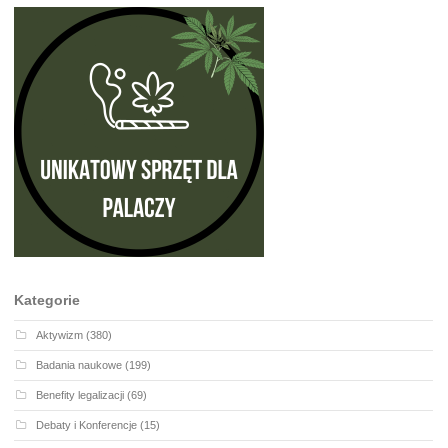
Kategorie
Aktywizm
(380)
Badania naukowe
(199)
Benefity legalizacji
(69)
Debaty i Konferencje
(15)