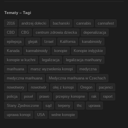
Tematy – Tagi
2016
andrzej dołecki
bachanski
cannabis
cannafest
CBD
CBG
centrum zdrowia dziecka
depenalizacja
epilepsja
glejak
Izrael
Kalifornia
kanabinoidy
Kanada
kannabinoidy
konopie
Konopie indyjskie
konopie w kuchni
legalizacja
legalizacja marihuany
marihuana
marsz wyzwolenia konopi
medyczna
medyczna marihuana
Medyczna marihuana w Czechach
nowotwory
nowotwór
olej z konopi
Oregon
pacjenci
policja
poseł
prawo
przepisy konopne
rak
raport
Stany Zjednoczone
sąd
terpeny
thc
uprawa
uprawa konopi
USA
wolne konopie