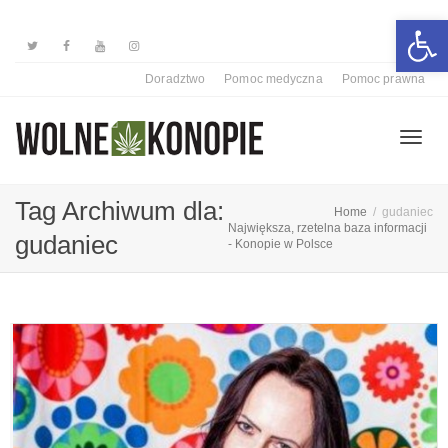
Otwórz 
Doradztwo
Pomoc medyczna
Pomoc prawna
Przełą
Tag Archiwum dla:
Home
gudaniec
Największa, rzetelna baza informacji
gudaniec
- Konopie w Polsce
nawiga