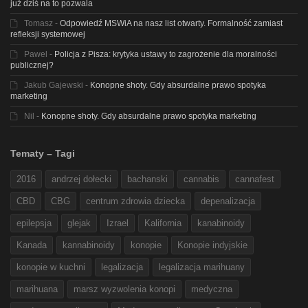
już dziś na to pozwala
Tomasz
-
Odpowiedź MSWiA na nasz list otwarty. Formalność zamiast
refleksji systemowej
Pawel
-
Policja z Pisza: krytyka ustawy to zagrożenie dla moralności
publicznej?
Jakub Gajewski
-
Konopne shoty. Gdy absurdalne prawo spotyka
marketing
Nil
-
Konopne shoty. Gdy absurdalne prawo spotyka marketing
Tematy – Tagi
2016
andrzej dołecki
bachanski
cannabis
cannafest
CBD
CBG
centrum zdrowia dziecka
depenalizacja
epilepsja
glejak
Izrael
Kalifornia
kanabinoidy
Kanada
kannabinoidy
konopie
Konopie indyjskie
konopie w kuchni
legalizacja
legalizacja marihuany
marihuana
marsz wyzwolenia konopi
medyczna