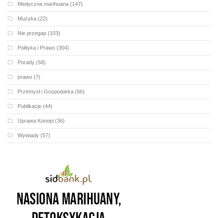
Medyczna marihuana
(147)
Muzyka
(22)
Nie przegap
(103)
Polityka i Prawo
(304)
Porady
(58)
prawo
(7)
Przemysł i Gospodarka
(66)
Publikacje
(44)
Uprawa Konopi
(36)
Wywiady
(57)