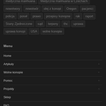
medyczna marihuana
Medyczna marihuana w Czechach
nowotwory
nowotwór
olej z konopi
Oregon
pacjenci
policja
poseł
prawo
przepisy konopne
rak
raport
Stany Zjednoczone
sąd
terpeny
thc
uprawa
uprawa konopi
USA
wolne konopie
Menu
Home
Artykuły
Wolne konopie
Pomoc
Projekty
Sklep
FAQ