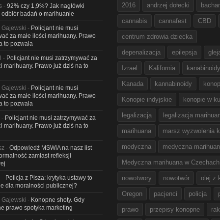
2016
andrzej dołecki
bacha
s
-
92% czy 1,9%? Jak nagłówki
 odbiór badań o marihuanie
cannabis
cannafest
CBD
 Gajewski
-
Policjant nie musi
ać za małe ilości marihuany. Prawo
centrum zdrowia dziecka
na to pozwala
depenalizacja
epilepsja
glej
l
-
Policjant nie musi zatrzymywać za
ci marihuany. Prawo już dziś na to
Izrael
Kalifornia
kanabinoid
Kanada
kannabinoidy
konop
 Gajewski
-
Policjant nie musi
ać za małe ilości marihuany. Prawo
Konopie indyjskie
konopie w ku
na to pozwala
legalizacja
legalizacja marihua
-
Policjant nie musi zatrzymywać za
ci marihuany. Prawo już dziś na to
marihuana
marsz wyzwolenia k
medyczna
medyczna marihua
sz
-
Odpowiedź MSWiA na nasz list
Formalność zamiast refleksji
Medyczna marihuana w Czechach
ej
l
-
Policja z Pisza: krytyka ustawy to
nowotwory
nowotwór
olej z
e dla moralności publicznej?
Oregon
pacjenci
policja
 Gajewski
-
Konopne shoty. Gdy
e prawo spotyka marketing
prawo
przepisy konopne
rak