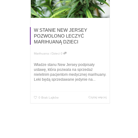
W STANIE NEW JERSEY
POZWOLONO LECZYĆ
MARIHUANĄ DZIECI
Marihuana i Dzieci
0
Władze stanu New Jersey podpisały
ustawę, która pozwala na sprzedaż
nieletnim pacjentom medycznej marihuany.
Leki będą sprzedawane jedynie na...
Czytaj więcej
0
Brak Lajków