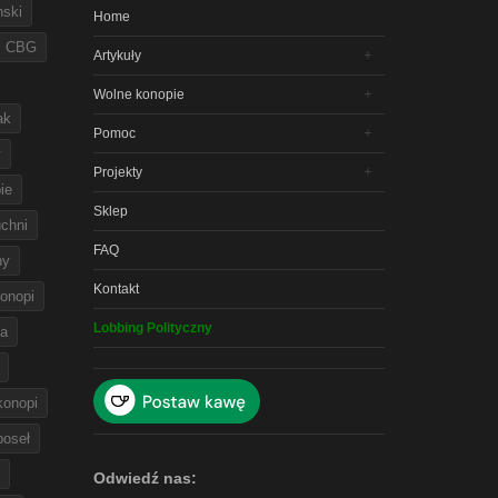
nski
Home
CBG
Artykuły
Wolne konopie
ak
Pomoc
y
Projekty
ie
Sklep
chni
FAQ
ny
Kontakt
onopi
Lobbing Polityczny
na
 konopi
poseł
Odwiedź nas: