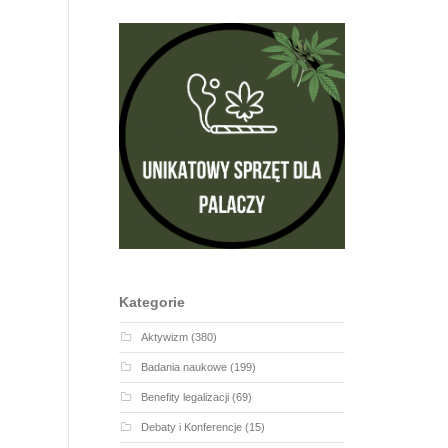
Kategorie
Aktywizm
(380)
Badania naukowe
(199)
Benefity legalizacji
(69)
Debaty i Konferencje
(15)