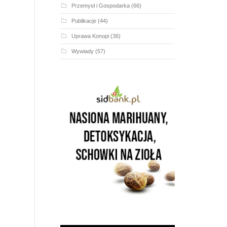
Przemysł i Gospodarka
(66)
Publikacje
(44)
Uprawa Konopi
(36)
Wywiady
(57)