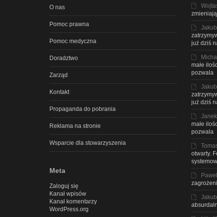
Wojta
O nas
zmieniają
Pomoc prawna
Jakub
zatrzymyw
Pomoc medyczna
już dziś 
Micha
Doradztwo
małe iloś
pozwala
Zarząd
Jakub
Kontakt
zatrzymyw
już dziś 
Propaganda do pobrania
Janek
małe iloś
Reklama na stronie
pozwala
Wsparcie dla stowarzyszenia
Toma
otwarty. 
systemow
Meta
Pawe
zagrożeni
Zaloguj się
Kanał wpisów
Jakub
Kanał komentarzy
absurdaln
WordPress.org