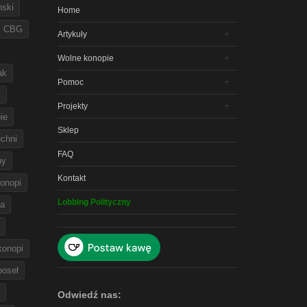
nski
Home
CBG
Artykuły
Wolne konopie
ak
Pomoc
y
Projekty
ie
Sklep
chni
FAQ
ny
Kontakt
onopi
Lobbing Polityczny
na
 konopi
poseł
Odwiedź nas: