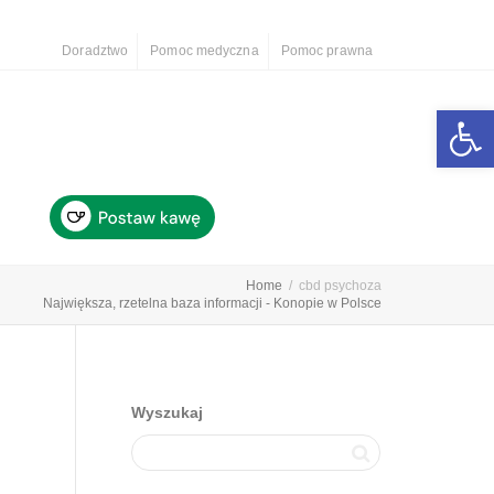
Doradztwo
Pomoc medyczna
Pomoc prawna
Otwórz 
Home
cbd psychoza
Największa, rzetelna baza informacji - Konopie w Polsce
Wyszukaj