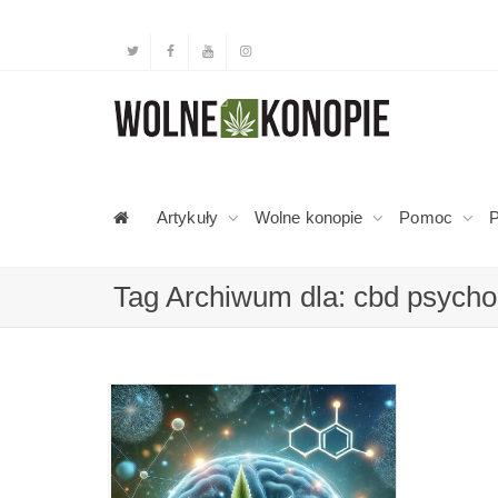
Artykuły
Wolne konopie
Pomoc
P
Tag Archiwum dla: cbd psych