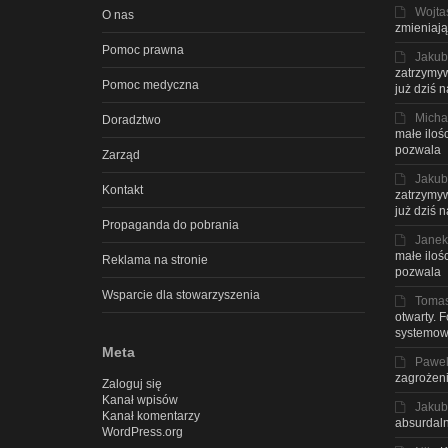
Wojta
O nas
zmieniają
Pomoc prawna
Jakub
zatrzymyw
Pomoc medyczna
już dziś 
Micha
Doradztwo
małe iloś
pozwala
Zarząd
Jakub
Kontakt
zatrzymyw
już dziś 
Propaganda do pobrania
Janek
małe iloś
Reklama na stronie
pozwala
Wsparcie dla stowarzyszenia
Toma
otwarty. 
systemow
Meta
Pawe
zagrożeni
Zaloguj się
Kanał wpisów
Jakub
Kanał komentarzy
absurdaln
WordPress.org