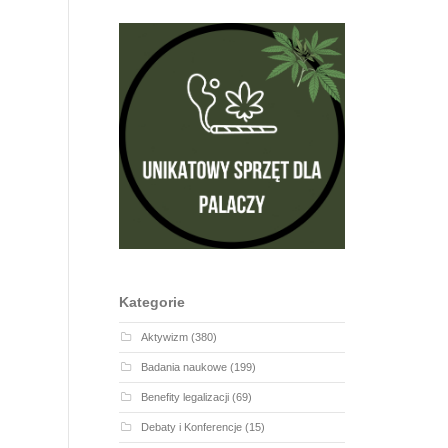
Kategorie
Aktywizm
(380)
Badania naukowe
(199)
Benefity legalizacji
(69)
Debaty i Konferencje
(15)