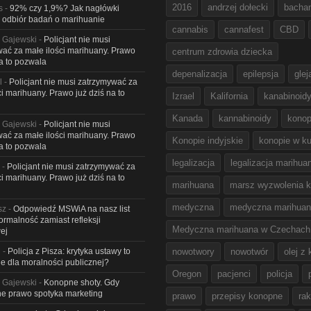
2016
andrzej dołecki
bacha
s
-
92% czy 1,9%? Jak nagłówki
 odbiór badań o marihuanie
cannabis
cannafest
CBD
 Gajewski
-
Policjant nie musi
ać za małe ilości marihuany. Prawo
centrum zdrowia dziecka
na to pozwala
depenalizacja
epilepsja
glej
l
-
Policjant nie musi zatrzymywać za
ci marihuany. Prawo już dziś na to
Izrael
Kalifornia
kanabinoid
Kanada
kannabinoidy
konop
 Gajewski
-
Policjant nie musi
ać za małe ilości marihuany. Prawo
Konopie indyjskie
konopie w ku
na to pozwala
legalizacja
legalizacja marihua
-
Policjant nie musi zatrzymywać za
ci marihuany. Prawo już dziś na to
marihuana
marsz wyzwolenia k
medyczna
medyczna marihua
sz
-
Odpowiedź MSWiA na nasz list
Formalność zamiast refleksji
Medyczna marihuana w Czechach
ej
l
-
Policja z Pisza: krytyka ustawy to
nowotwory
nowotwór
olej z
e dla moralności publicznej?
Oregon
pacjenci
policja
 Gajewski
-
Konopne shoty. Gdy
e prawo spotyka marketing
prawo
przepisy konopne
rak