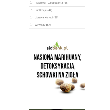
Przemysł i Gospodarka
(66)
Publikacje
(44)
Uprawa Konopi
(36)
Wywiady
(57)