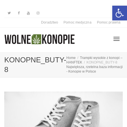
Otwórz 
Doradztwo
Pomoc medyczna
Pomoc prawna
Przełą
KONOPNE_BUTY-
Home
Trampki wysokie z konopi –
HANFTEK
KONOPNE_BUTY-8
Największa, rzetelna baza informacji
8
- Konopie w Polsce
nawiga