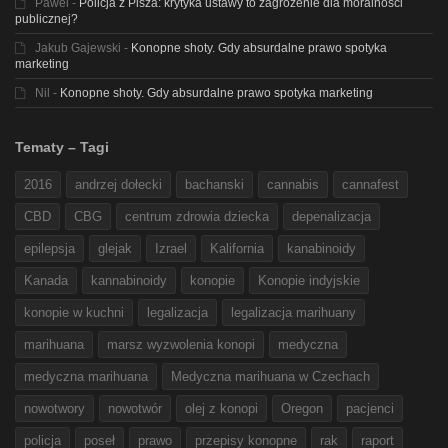
Pawel
-
Policja z Pisza: krytyka ustawy to zagrożenie dla moralności
publicznej?
Jakub Gajewski
-
Konopne shoty. Gdy absurdalne prawo spotyka
marketing
Nil
-
Konopne shoty. Gdy absurdalne prawo spotyka marketing
Tematy – Tagi
2016
andrzej dołecki
bachanski
cannabis
cannafest
CBD
CBG
centrum zdrowia dziecka
depenalizacja
epilepsja
glejak
Izrael
Kalifornia
kanabinoidy
Kanada
kannabinoidy
konopie
Konopie indyjskie
konopie w kuchni
legalizacja
legalizacja marihuany
marihuana
marsz wyzwolenia konopi
medyczna
medyczna marihuana
Medyczna marihuana w Czechach
nowotwory
nowotwór
olej z konopi
Oregon
pacjenci
policja
poseł
prawo
przepisy konopne
rak
raport