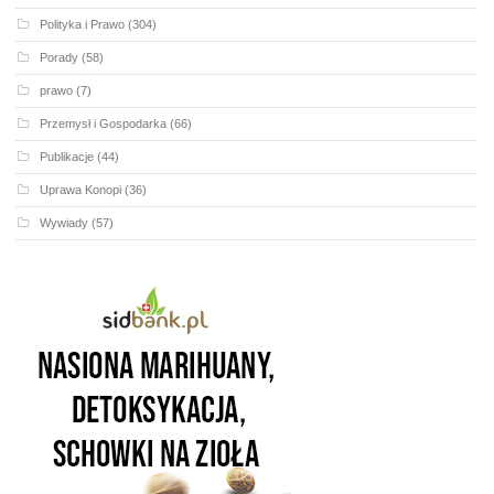
Polityka i Prawo
(304)
Porady
(58)
prawo
(7)
Przemysł i Gospodarka
(66)
Publikacje
(44)
Uprawa Konopi
(36)
Wywiady
(57)