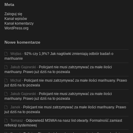
Meta
Zaloguj się
Kanał wpisów
Kanał komentarzy
WordPress.org
Nowe komentarze
Wojtas
-
92% czy 1,9%? Jak nagłówki zmieniają odbiór badań o
marihuanie
Jakub Gajewski
-
Policjant nie musi zatrzymywać za małe ilości
marihuany. Prawo już dziś na to pozwala
Michal
-
Policjant nie musi zatrzymywać za małe ilości marihuany. Prawo
już dziś na to pozwala
Jakub Gajewski
-
Policjant nie musi zatrzymywać za małe ilości
marihuany. Prawo już dziś na to pozwala
Janek
-
Policjant nie musi zatrzymywać za małe ilości marihuany. Prawo
już dziś na to pozwala
Tomasz
-
Odpowiedź MSWiA na nasz list otwarty. Formalność zamiast
refleksji systemowej