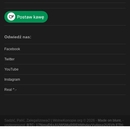
Odwiedź nas:
Facebook
Twitter
YouTube
Instagram
Real ^.-
Sadzić, Palić, Zalegalizować! | WolneKonopie.org © 2026 -
Made on blunt.
-
underground:
BTC: 17NmuD6sAUWSMaRREHMhdavVu4pse2U5Vh ETH:
0xb8e9b131bc5a3e06e3a87ad319f5e5b9b1f9ed16