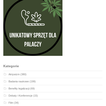
Kategorie
Aktywizm
(380)
Badania naukowe
(199)
Benefity legalizacji
(69)
Debaty i Konferencje
(15)
Film
(34)