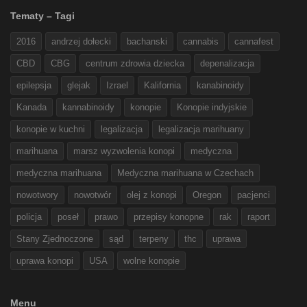
Tematy – Tagi
2016
andrzej dołecki
bachanski
cannabis
cannafest
CBD
CBG
centrum zdrowia dziecka
depenalizacja
epilepsja
glejak
Izrael
Kalifornia
kanabinoidy
Kanada
kannabinoidy
konopie
Konopie indyjskie
konopie w kuchni
legalizacja
legalizacja marihuany
marihuana
marsz wyzwolenia konopi
medyczna
medyczna marihuana
Medyczna marihuana w Czechach
nowotwory
nowotwór
olej z konopi
Oregon
pacjenci
policja
poseł
prawo
przepisy konopne
rak
raport
Stany Zjednoczone
sąd
terpeny
thc
uprawa
uprawa konopi
USA
wolne konopie
Menu