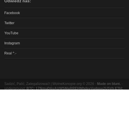
Odwiedź nas:
Facebook
Twitter
YouTube
Instagram
Real ^.-
Sadzić, Palić, Zalegalizować! | WolneKonopie.org © 2026 -
Made on blunt.
-
underground:
BTC: 17NmuD6sAUWSMaRREHMhdavVu4pse2U5Vh ETH:
0xb8e9b131bc5a3e06e3a87ad319f5e5b9b1f9ed16
Partnerzy