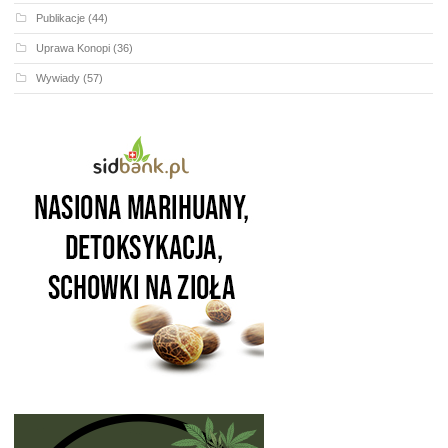
Publikacje
(44)
Uprawa Konopi
(36)
Wywiady
(57)