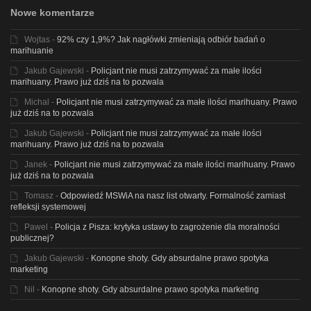
Nowe komentarze
Wojtas
-
92% czy 1,9%? Jak nagłówki zmieniają odbiór badań o
marihuanie
Jakub Gajewski
-
Policjant nie musi zatrzymywać za małe ilości
marihuany. Prawo już dziś na to pozwala
Michal
-
Policjant nie musi zatrzymywać za małe ilości marihuany. Prawo
już dziś na to pozwala
Jakub Gajewski
-
Policjant nie musi zatrzymywać za małe ilości
marihuany. Prawo już dziś na to pozwala
Janek
-
Policjant nie musi zatrzymywać za małe ilości marihuany. Prawo
już dziś na to pozwala
Tomasz
-
Odpowiedź MSWiA na nasz list otwarty. Formalność zamiast
refleksji systemowej
Pawel
-
Policja z Pisza: krytyka ustawy to zagrożenie dla moralności
publicznej?
Jakub Gajewski
-
Konopne shoty. Gdy absurdalne prawo spotyka
marketing
Nil
-
Konopne shoty. Gdy absurdalne prawo spotyka marketing