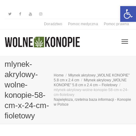
Otwórz 
Doradztwo
Pomoc medyczna
Pomoc prawna
Przełą
mlynek-
akrylowy-
Home
Młynek akrylowy „WOLNE KONOPIE”
nawiga
5.8 cm x 2.4 cm
Młynek akrylowy „WOLNE
wolne-
KONOPIE” 5.8 cm x 2.4 cm – Fioletowy
mlynek-akrylowy-wolne-konopie-58-cm-x-24-
konopie-58-
cm-fioletowy
Największa, rzetelna baza informacji - Konopie
cm-x-24-cm-
w Polsce
fioletowy