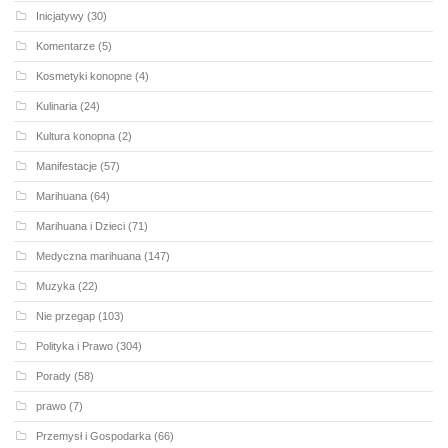
Inicjatywy
(30)
Komentarze
(5)
Kosmetyki konopne
(4)
Kulinaria
(24)
Kultura konopna
(2)
Manifestacje
(57)
Marihuana
(64)
Marihuana i Dzieci
(71)
Medyczna marihuana
(147)
Muzyka
(22)
Nie przegap
(103)
Polityka i Prawo
(304)
Porady
(58)
prawo
(7)
Przemysł i Gospodarka
(66)