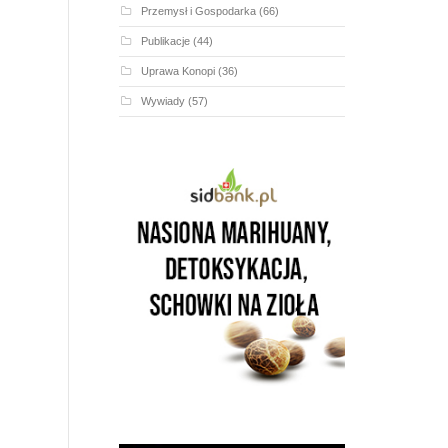
Przemysł i Gospodarka
(66)
Publikacje
(44)
Uprawa Konopi
(36)
Wywiady
(57)