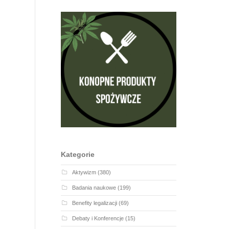
Kategorie
Aktywizm
(380)
Badania naukowe
(199)
Benefity legalizacji
(69)
Debaty i Konferencje
(15)