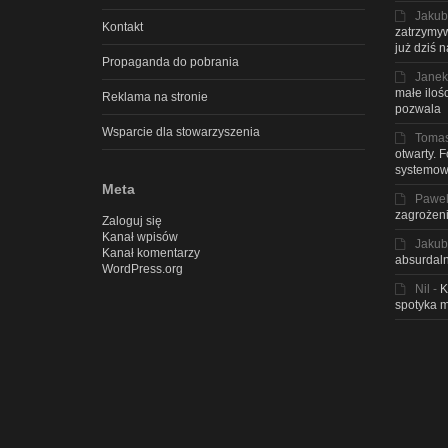
Jakub
Kontakt
zatrzymyw
już dziś 
Propaganda do pobrania
Janek
małe iloś
Reklama na stronie
pozwala
Wsparcie dla stowarzyszenia
Toma
otwarty. 
systemow
Meta
Pawe
zagrożeni
Zaloguj się
Kanał wpisów
Jakub
Kanał komentarzy
absurdaln
WordPress.org
Nil
-
K
spotyka m