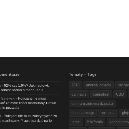
omentarze
Tematy – Tagi
2016
andrzej dołecki
bacha
s
-
92% czy 1,9%? Jak nagłówki
 odbiór badań o marihuanie
cannabis
cannafest
CBD
 Gajewski
-
Policjant nie musi
ać za małe ilości marihuany. Prawo
centrum zdrowia dziecka
na to pozwala
depenalizacja
epilepsja
glej
l
-
Policjant nie musi zatrzymywać za
ci marihuany. Prawo już dziś na to
Izrael
Kalifornia
kanabinoid