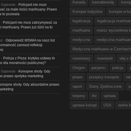
Kanada
kannabinoidy
konop
 Gajewski
-
Policjant nie musi
ać za małe ilości marihuany. Prawo
Konopie indyjskie
konopie w ku
na to pozwala
legalizacja
legalizacja marihua
-
Policjant nie musi zatrzymywać za
ci marihuany. Prawo już dziś na to
marihuana
marsz wyzwolenia k
medyczna
medyczna marihua
sz
-
Odpowiedź MSWiA na nasz list
Formalność zamiast refleksji
Medyczna marihuana w Czechach
ej
l
-
Policja z Pisza: krytyka ustawy to
nowotwory
nowotwór
olej z
e dla moralności publicznej?
Oregon
pacjenci
policja
 Gajewski
-
Konopne shoty. Gdy
e prawo spotyka marketing
prawo
przepisy konopne
rak
onopne shoty. Gdy absurdalne prawo
raport
Stany Zjednoczone
s
arketing
terpeny
thc
uprawa
uprawa konopi
USA
wolne 