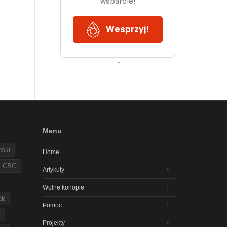
Menu
nski
Home
CBG
Artykuły
Wolne konopie
ak
Pomoc
y
Projekty