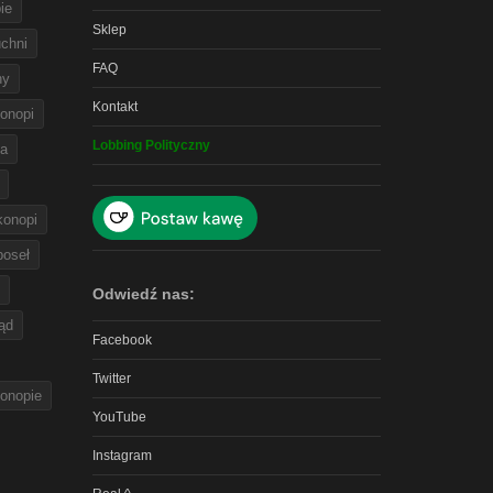
ie
Sklep
chni
FAQ
ny
Kontakt
onopi
Lobbing Polityczny
na
 konopi
poseł
Odwiedź nas:
ąd
Facebook
Twitter
konopie
YouTube
Instagram