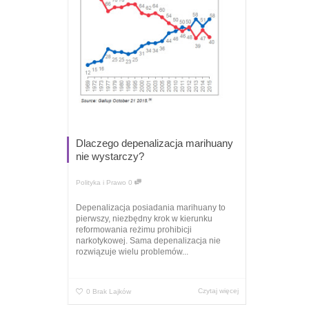
Dlaczego depenalizacja marihuany
nie wystarczy?
Polityka i Prawo
0
Depenalizacja posiadania marihuany to
pierwszy, niezbędny krok w kierunku
reformowania reżimu prohibicji
narkotykowej. Sama depenalizacja nie
rozwiązuje wielu problemów...
Czytaj więcej
0
Brak Lajków