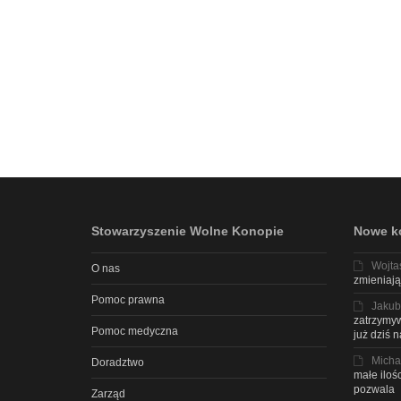
Stowarzyszenie Wolne Konopie
Nowe k
Wojta
O nas
zmieniają
Pomoc prawna
Jakub
zatrzymyw
Pomoc medyczna
już dziś 
Micha
Doradztwo
małe iloś
pozwala
Zarząd