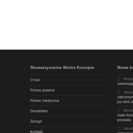
Stowarzyszenie Wolne Konopie
Nowe k
Wojta
O nas
zmieniają
Pomoc prawna
Jakub
zatrzymyw
Pomoc medyczna
już dziś 
Micha
Doradztwo
małe iloś
pozwala
Zarząd
Jakub
Kontakt