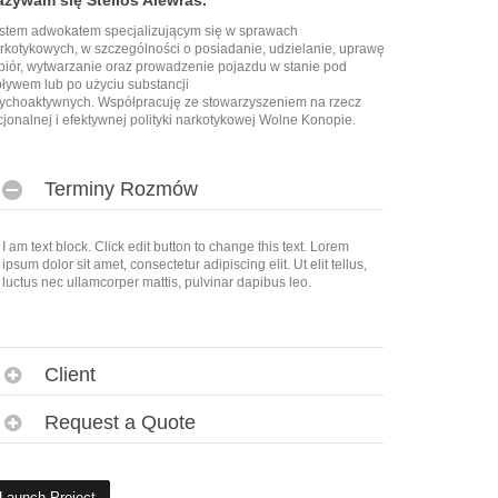
azywam się Stelios Alewras.
stem adwokatem specjalizującym się w sprawach
rkotykowych, w szczególności o posiadanie, udzielanie, uprawę
zbiór, wytwarzanie oraz prowadzenie pojazdu w stanie pod
ływem lub po użyciu substancji
ychoaktywnych. Współpracuję ze stowarzyszeniem na rzecz
cjonalnej i efektywnej polityki narkotykowej Wolne Konopie.
Terminy Rozmów
I am text block. Click edit button to change this text. Lorem
ipsum dolor sit amet, consectetur adipiscing elit. Ut elit tellus,
luctus nec ullamcorper mattis, pulvinar dapibus leo.
Client
Request a Quote
Launch Project