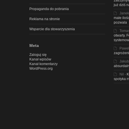
zatrzymyw
już dziś 
Propaganda do pobrania
Janek
małe iloś
Reklama na stronie
pozwala
Wsparcie dla stowarzyszenia
Toma
otwarty. 
systemow
Meta
Pawe
zagrożeni
Zaloguj się
Kanał wpisów
Jakub
Kanał komentarzy
absurdaln
WordPress.org
Nil
-
K
spotyka m