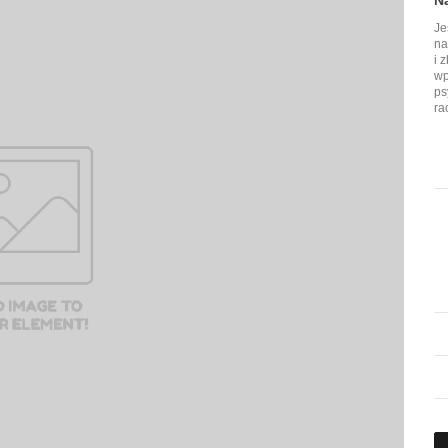
N
Je
na
i 
wp
ps
ra