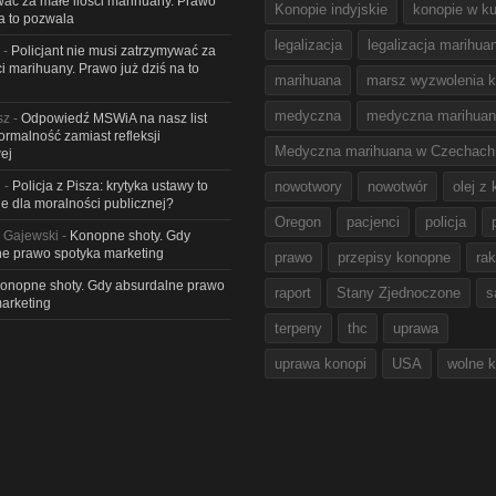
ać za małe ilości marihuany. Prawo
Konopie indyjskie
konopie w ku
na to pozwala
legalizacja
legalizacja marihua
-
Policjant nie musi zatrzymywać za
ci marihuany. Prawo już dziś na to
marihuana
marsz wyzwolenia k
medyczna
medyczna marihua
sz
-
Odpowiedź MSWiA na nasz list
Formalność zamiast refleksji
Medyczna marihuana w Czechach
ej
l
-
Policja z Pisza: krytyka ustawy to
nowotwory
nowotwór
olej z
e dla moralności publicznej?
Oregon
pacjenci
policja
 Gajewski
-
Konopne shoty. Gdy
e prawo spotyka marketing
prawo
przepisy konopne
rak
onopne shoty. Gdy absurdalne prawo
raport
Stany Zjednoczone
s
arketing
terpeny
thc
uprawa
uprawa konopi
USA
wolne 