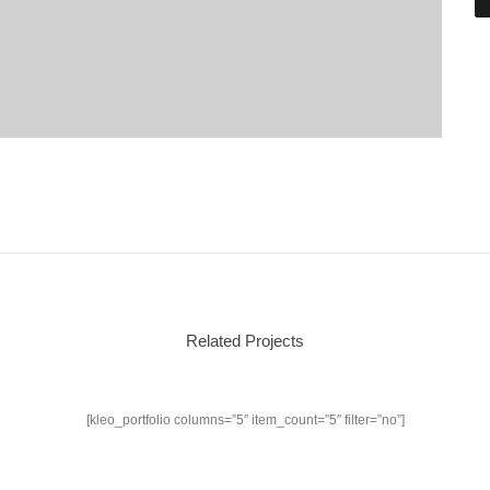
Related Projects
[kleo_portfolio columns=”5″ item_count=”5″ filter=”no”]