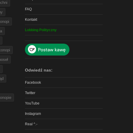
chni
FAQ
ny
Kontakt
onopi
Lobbing Polityczny
na
 konopi
poseł
Odwiedź nas:
ąd
Facebook
Twitter
konopie
YouTube
Instagram
Real ^.-