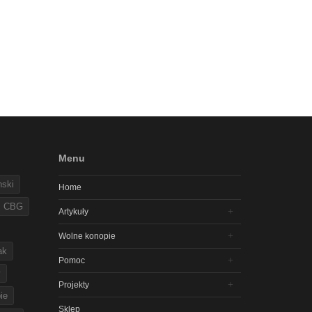
Menu
nski
Home
CBG
Artykuły
Wolne konopie
ak
Pomoc
y
Projekty
ie
Sklep