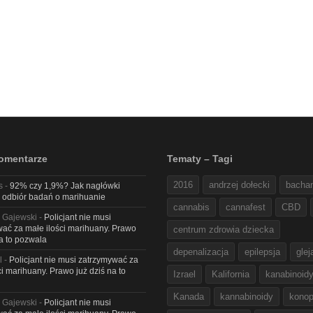
omentarze
Tematy – Tagi
2016
andrzej dołecki
bacha
s
-
92% czy 1,9%? Jak nagłówki
 odbiór badań o marihuanie
cannabis
cannafest
CBD
 Gajewski
-
Policjant nie musi
ać za małe ilości marihuany. Prawo
centrum zdrowia dziecka
na to pozwala
depenalizacja
epilepsja
glej
l
-
Policjant nie musi zatrzymywać za
ci marihuany. Prawo już dziś na to
Izrael
Kalifornia
kanabinoid
Kanada
kannabinoidy
konop
 Gajewski
-
Policjant nie musi