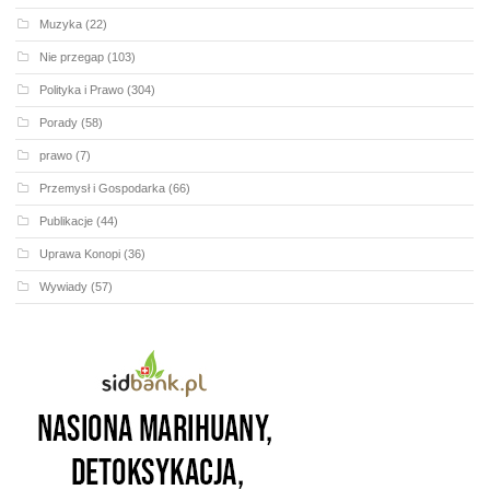
Muzyka
(22)
Nie przegap
(103)
Polityka i Prawo
(304)
Porady
(58)
prawo
(7)
Przemysł i Gospodarka
(66)
Publikacje
(44)
Uprawa Konopi
(36)
Wywiady
(57)