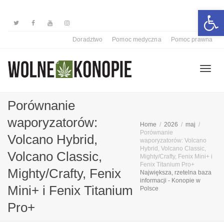
Otwórz 
Doradztwo
Pomoc medyczna
Pomoc prawna
Przełą
Porównanie
waporyzatorów:
Home
2026
maj
nawiga
Porównanie
Volcano Hybrid,
waporyzatorów: Volcano
Hybrid, Volcano Classic,
Volcano Classic,
Mighty/Crafty, Fenix Mini+ i
Fenix Titanium Pro+
Mighty/Crafty, Fenix
Największa, rzetelna baza
informacji - Konopie w
Mini+ i Fenix Titanium
Polsce
Pro+