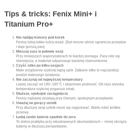
Tips & tricks: Fenix Mini+ i
Titanium Pro+
Nie nabijaj komory pod korek
Fenixy lubią lekko luźny wsad. Zbyt mocne ubicie ogranicza przepływ
i daje gorszą parę.
Mieszaj susz w połowie sesji
Przy mniejszych waporyzatorach to bardzo pomaga. Para robi się
równiejsza, a materiał odparowuje bardziej równomiernie.
Czyść sitko po kilku sesjach
Małe urządzenia szybciej łapią opór. Zatkane sitko to najczęstszy
powód słabszego działania.
Nie zaczynaj od najwyższej temperatury
Lepiej zacząć od 180–185°C i stopniowo podnosić. Od razu wysoka
temperatura szybciej pogarsza smak.
Dłuższe, spokojne zaciągnięcia
Fenixy najlepiej działają przy równym, spokojnym przepływie.
Uważaj na gorący ustnik
Przy dłuższej sesji ustnik może się nagrzewać. Warto robić krótkie
przerwy.
Ładuj zanim bateria spadnie do zera
To dobra praktyka przy wbudowanych akumulatorach – mniej obciąża
baterię w dłuższej perspektywie.