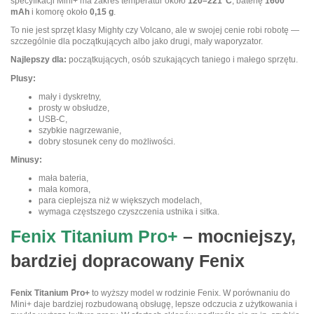
specyfikacji Mini+ ma zakres temperatur około
120–221°C
, baterię
1600
mAh
i komorę około
0,15 g
.
To nie jest sprzęt klasy Mighty czy Volcano, ale w swojej cenie robi robotę —
szczególnie dla początkujących albo jako drugi, mały waporyzator.
Najlepszy dla:
początkujących, osób szukających taniego i małego sprzętu.
Plusy:
mały i dyskretny,
prosty w obsłudze,
USB-C,
szybkie nagrzewanie,
dobry stosunek ceny do możliwości.
Minusy:
mała bateria,
mała komora,
para cieplejsza niż w większych modelach,
wymaga częstszego czyszczenia ustnika i sitka.
Fenix Titanium Pro+
– mocniejszy,
bardziej dopracowany Fenix
Fenix Titanium Pro+
to wyższy model w rodzinie Fenix. W porównaniu do
Mini+ daje bardziej rozbudowaną obsługę, lepsze odczucia z użytkowania i