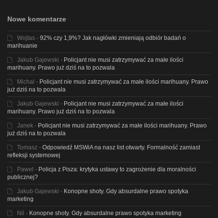
Nowe komentarze
Wojtas
-
92% czy 1,9%? Jak nagłówki zmieniają odbiór badań o
marihuanie
Jakub Gajewski
-
Policjant nie musi zatrzymywać za małe ilości
marihuany. Prawo już dziś na to pozwala
Michal
-
Policjant nie musi zatrzymywać za małe ilości marihuany. Prawo
już dziś na to pozwala
Jakub Gajewski
-
Policjant nie musi zatrzymywać za małe ilości
marihuany. Prawo już dziś na to pozwala
Janek
-
Policjant nie musi zatrzymywać za małe ilości marihuany. Prawo
już dziś na to pozwala
Tomasz
-
Odpowiedź MSWiA na nasz list otwarty. Formalność zamiast
refleksji systemowej
Pawel
-
Policja z Pisza: krytyka ustawy to zagrożenie dla moralności
publicznej?
Jakub Gajewski
-
Konopne shoty. Gdy absurdalne prawo spotyka
marketing
Nil
-
Konopne shoty. Gdy absurdalne prawo spotyka marketing