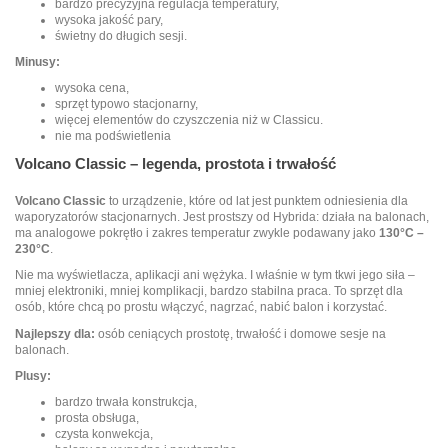
bardzo precyzyjna regulacja temperatury,
wysoka jakość pary,
świetny do długich sesji.
Minusy:
wysoka cena,
sprzęt typowo stacjonarny,
więcej elementów do czyszczenia niż w Classicu.
nie ma podświetlenia
Volcano Classic
– legenda, prostota i trwałość
Volcano Classic
to urządzenie, które od lat jest punktem odniesienia dla
waporyzatorów stacjonarnych. Jest prostszy od Hybrida: działa na balonach,
ma analogowe pokrętło i zakres temperatur zwykle podawany jako
130°C –
230°C
.
Nie ma wyświetlacza, aplikacji ani wężyka. I właśnie w tym tkwi jego siła –
mniej elektroniki, mniej komplikacji, bardzo stabilna praca. To sprzęt dla
osób, które chcą po prostu włączyć, nagrzać, nabić balon i korzystać.
Najlepszy dla:
osób ceniących prostotę, trwałość i domowe sesje na
balonach.
Plusy:
bardzo trwała konstrukcja,
prosta obsługa,
czysta konwekcja,