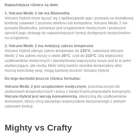
Najważniejsze różnice są dwie:
1. Volcano Medic 2 nie ma Bluetootha
Volcano Hybrid może łączyć się z aplikacją/web app i pozwala na dodatkową
kontrolę ustawień z poziomu telefonu lub komputera. Volcano Medic 2 nie
posiada Bluetootha, ponieważ jest urządzeniem medycznym i producent
uprościł jego obsługę do najważniejszych funkcji dostępnych bezpośrednio
na urządzeniu.
2. Volcano Medic 2 ma mniejszy zakres temperatur
Volcano Hybrid oferuje zakres temperatur do
230°C
, natomiast Volcano
Medic 2 ma zakres niższy o około
20°C
, czyli do
210°C
. Dla większości
użytkowników medycznych i standardowej waporyzacji suszu jest to w pełni
wystarczające, ale osoby, które lubią bardzo wysokie temperatury albo
mocną końcówkę sesji, mogą bardziej docenić Volcano Hybrid.
Do tego dochodzi jeszcze różnica formalna:
Volcano Medic 2 jest urządzeniem medycznym
, przeznaczonym do
zastosowań terapeutycznych i pracy z medycznymi preparatami konopnymi.
Volcano Hybrid jest wersją konsumencką
, stworzoną dla użytkowników
domowych, którzy chcą topowego waporyzatora stacjonarnego z pełnym
zakresem funkcji.
Mighty vs Crafty