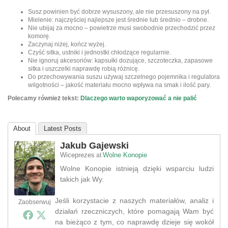
Susz powinien być dobrze wysuszony, ale nie przesuszony na pył.
Mielenie: najczęściej najlepsze jest średnie lub średnio – drobne.
Nie ubijaj za mocno – powietrze musi swobodnie przechodzić przez
komorę.
Zaczynaj niżej, kończ wyżej.
Czyść sitka, ustniki i jednostki chłodzące regularnie.
Nie ignoruj akcesoriów: kapsułki dozujące, szczoteczka, zapasowe
sitka i uszczelki naprawdę robią różnicę.
Do przechowywania suszu używaj szczelnego pojemnika i regulatora
wilgotności – jakość materiału mocno wpływa na smak i ilość pary.
Polecamy również tekst:
Dlaczego warto waporyzować a nie palić
About
Latest Posts
Jakub Gajewski
Wiceprezes
Wolne Konopie
at
Wolne Konopie istnieją dzięki wsparciu ludzi
takich jak Wy.
Jeśli korzystacie z naszych materiałów, analiz i
Zaobserwuj
działań rzeczniczych, które pomagają Wam być
na bieżąco z tym, co naprawdę dzieje się wokół