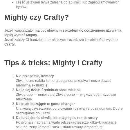
część ustawień bywa zależna od aplikacji lub zaprogramowanych
trybów.
Mighty czy Crafty?
Jeżeli waporyzator ma być
głównym sprzętem do codziennego używania
,
lepiej wybrać
Mighty
.
Jeżeli zależy Ci bardziej na
mniejszym rozmiarze i mobilności
, wybierz
Crafty
.
Tips & tricks: Mighty i Crafty
Nie przepełniaj komory
Zbyt mocno nabita komora pogarsza przepływ i może dawać
nierówną ekstrakcję.
Najlepiej działa średnio-drobne mielenie
Zbyt grubo — mniej pary. Zbyt drobno — większy opór i szybsze
brudzenie.
Kapsułki dozujące to game changer
Ułatwiają czyszczenie, porcjowanie i używanie poza domem. Dobre
szczególnie do Crafty.
Daj urządzeniu chwilę po osiągnięciu temperatury
Po sygnale nagrzania warto odczekać jeszcze kilka–kilkanaście
sekund, żeby komora i susz ustabilizowały temperaturę.