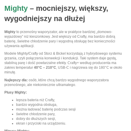
Mighty
– mocniejszy, większy,
wygodniejszy na dłużej
Mighty
to przenośny waporyzator, ale w praktyce bardziej „domowo-
wyjazdowy” niż kieszonkowy. Jest większy od Crafty, ma bardzo dobrą
baterię, świetne chłodzenie pary i wygodną obsługę bez konieczności
używania aplikacji.
Modele Mighty/Crafty od Storz & Bickel korzystają z hybrydowego systemu
grzania, czyli połączenia konwekcji i kondukcji. Taki system daje gęstą,
stabilną parę i dość powtarzalne efekty. Crafty+ według producenta ma
zakres temperatur
40°C – 210°C
, USB-C i nagrzewa się do 180°C w około
minutę.
Najlepszy dla:
osób, które chcą bardzo wygodnego waporyzatora
przenośnego, ale niekoniecznie ultramałego.
Plusy Mighty:
lepsza bateria niż Crafty,
bardzo wygodna obsługa,
można ładować baterię podczas sesji
świetne chłodzenie pary,
dobry do dłuższych sesji,
ekran i przyciski na urządzeniu.