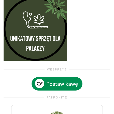
WESPRZYJ
PATRONITE