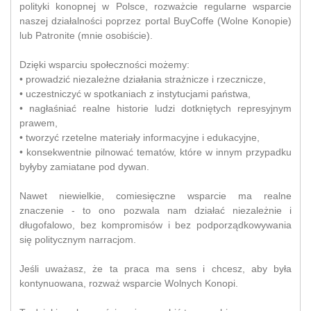
polityki konopnej w Polsce, rozważcie regularne wsparcie
naszej działalności poprzez portal BuyCoffe (Wolne Konopie)
lub Patronite (mnie osobiście).
Dzięki wsparciu społeczności możemy:
• prowadzić niezależne działania strażnicze i rzecznicze,
• uczestniczyć w spotkaniach z instytucjami państwa,
• nagłaśniać realne historie ludzi dotkniętych represyjnym
prawem,
• tworzyć rzetelne materiały informacyjne i edukacyjne,
• konsekwentnie pilnować tematów, które w innym przypadku
byłyby zamiatane pod dywan.
Nawet niewielkie, comiesięczne wsparcie ma realne
znaczenie - to ono pozwala nam działać niezależnie i
długofalowo, bez kompromisów i bez podporządkowywania
się politycznym narracjom.
Jeśli uważasz, że ta praca ma sens i chcesz, aby była
kontynuowana, rozważ wsparcie Wolnych Konopi.