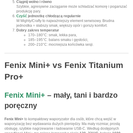
Ciągnij wolno i równo
Szybkie, agresywne zaciąganie może schładzać komorę i pogarszać
produkcję pary.
Czyść
jednostkę chłodzącą regularnie
W Mighty/Crafty to najważniejszy element serwisowy. Brudna
jednostka = słabszy smak, większy opór i gorszy komfort.
Dobry zakres temperatur
170–180°C: smak, lekka para,
185–195°C: balans smaku i gęstości,
200–210°C: mocniejsza końcówka sesji.
Fenix Mini+ vs Fenix Titanium
Pro+
Fenix Mini+
– mały, tani i bardzo
poręczny
Fenix Mini+
to kompaktowy waporyzator dla osób, które chcą wejść w
waporyzację bez wydawania dużych pieniędzy. Ma mały rozmiar, prostą
obsługę, szybkie nagrzewanie i ładowanie USB-C. Według dostępnych