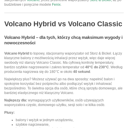
stacjonarnych
Volcano
, przez przenośne waporyzatory
Storz & Bickel,
aż po
budżetowe i poręczne modele
Fenix
.
Volcano Hybrid vs Volcano Classic
Volcano Hybrid
– dla tych, którzy chcą maksimum wygody i
nowoczesności
Volcano Hybrid
to topowy, stacjonarny waporyzator od Storz & Bickel. Łączy
klasyczne balony z możliwością inhalacji przez wężyk, więc daje więcej
swobody niż starszy Volcano Classic. Ma cyfrową kontrolę temperatury,
bardzo szybkie nagrzewanie i zakres temperatur od
40°C do 230°C
. Według
producenta nagrzewa się do 180°C w około
40 sekund
.
Największy plus? Możesz używać go na dwa sposoby: napełnić balon i
spokojnie korzystać bez pośpiechu albo podłączyć wężyk i inhalować
bezpośrednio. To świetna opcja dla osób, które chcą sprzętu domowego, ale
bardziej elastycznego niż klasyczny Volcano.
Najlepszy dla:
wymagających użytkowników, osób używających
waporyzatora często, domowego użytku, sesji solo i w kilka osób.
Plusy:
balony i wężyk w jednym urządzeniu,
szybkie nagrzewanie,