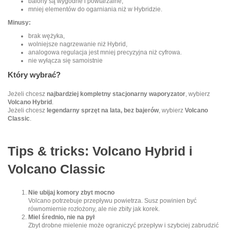
balony są wygodne i powtarzalne,
mniej elementów do ogarniania niż w Hybridzie.
Minusy:
brak wężyka,
wolniejsze nagrzewanie niż Hybrid,
analogowa regulacja jest mniej precyzyjna niż cyfrowa.
nie wyłącza się samoistnie
Który wybrać?
Jeżeli chcesz
najbardziej kompletny stacjonarny waporyzator
, wybierz
Volcano Hybrid
.
Jeżeli chcesz
legendarny sprzęt na lata, bez bajerów
, wybierz
Volcano
Classic
.
Tips & tricks: Volcano Hybrid i
Volcano Classic
Nie ubijaj komory zbyt mocno
Volcano potrzebuje przepływu powietrza. Susz powinien być
równomiernie rozłożony, ale nie zbity jak korek.
Miel średnio, nie na pył
Zbyt drobne mielenie może ograniczyć przepływ i szybciej zabrudzić