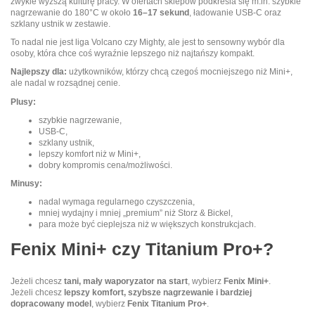
zwykle wyższą kulturę pracy. W ofertach sklepów podkreśla się m.in. szybkie
nagrzewanie do 180°C w około
16–17 sekund
, ładowanie USB-C oraz
szklany ustnik w zestawie.
To nadal nie jest liga Volcano czy Mighty, ale jest to sensowny wybór dla
osoby, która chce coś wyraźnie lepszego niż najtańszy kompakt.
Najlepszy dla:
użytkowników, którzy chcą czegoś mocniejszego niż Mini+,
ale nadal w rozsądnej cenie.
Plusy:
szybkie nagrzewanie,
USB-C,
szklany ustnik,
lepszy komfort niż w Mini+,
dobry kompromis cena/możliwości.
Minusy:
nadal wymaga regularnego czyszczenia,
mniej wydajny i mniej „premium” niż Storz & Bickel,
para może być cieplejsza niż w większych konstrukcjach.
Fenix Mini+ czy Titanium Pro+?
Jeżeli chcesz
tani, mały waporyzator na start
, wybierz
Fenix Mini+
.
Jeżeli chcesz
lepszy komfort, szybsze nagrzewanie i bardziej
dopracowany model
, wybierz
Fenix Titanium Pro+
.