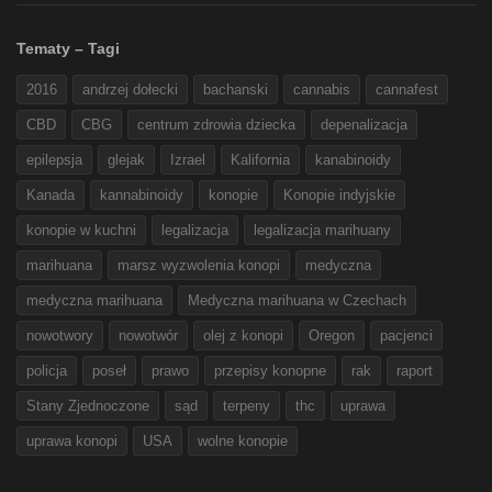
Tematy – Tagi
2016
andrzej dołecki
bachanski
cannabis
cannafest
CBD
CBG
centrum zdrowia dziecka
depenalizacja
epilepsja
glejak
Izrael
Kalifornia
kanabinoidy
Kanada
kannabinoidy
konopie
Konopie indyjskie
konopie w kuchni
legalizacja
legalizacja marihuany
marihuana
marsz wyzwolenia konopi
medyczna
medyczna marihuana
Medyczna marihuana w Czechach
nowotwory
nowotwór
olej z konopi
Oregon
pacjenci
policja
poseł
prawo
przepisy konopne
rak
raport
Stany Zjednoczone
sąd
terpeny
thc
uprawa
uprawa konopi
USA
wolne konopie