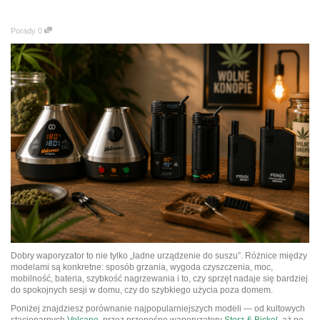
Porady
0
Dobry waporyzator to nie tylko „ładne urządzenie do suszu”. Różnice między
modelami są konkretne: sposób grzania, wygoda czyszczenia, moc,
mobilność, bateria, szybkość nagrzewania i to, czy sprzęt nadaje się bardziej
do spokojnych sesji w domu, czy do szybkiego użycia poza domem.
Poniżej znajdziesz porównanie najpopularniejszych modeli — od kultowych