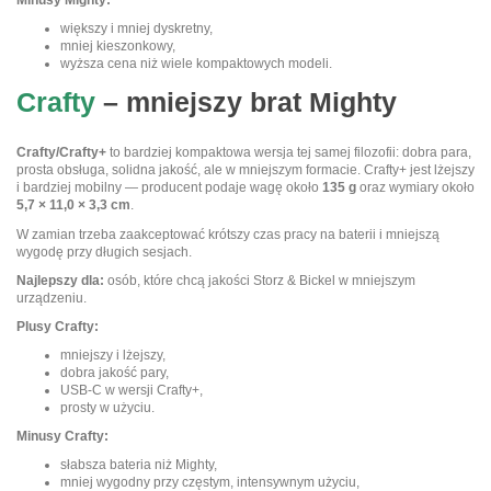
Minusy Mighty:
większy i mniej dyskretny,
mniej kieszonkowy,
wyższa cena niż wiele kompaktowych modeli.
Crafty
– mniejszy brat Mighty
Crafty/Crafty+
to bardziej kompaktowa wersja tej samej filozofii: dobra para,
prosta obsługa, solidna jakość, ale w mniejszym formacie. Crafty+ jest lżejszy
i bardziej mobilny — producent podaje wagę około
135 g
oraz wymiary około
5,7 × 11,0 × 3,3 cm
.
W zamian trzeba zaakceptować krótszy czas pracy na baterii i mniejszą
wygodę przy długich sesjach.
Najlepszy dla:
osób, które chcą jakości Storz & Bickel w mniejszym
urządzeniu.
Plusy Crafty:
mniejszy i lżejszy,
dobra jakość pary,
USB-C w wersji Crafty+,
prosty w użyciu.
Minusy Crafty:
słabsza bateria niż Mighty,
mniej wygodny przy częstym, intensywnym użyciu,