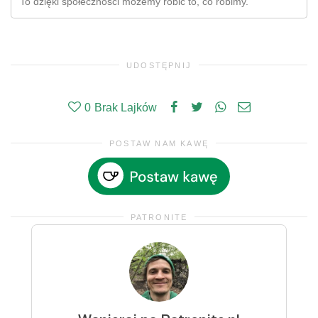
To dzięki społeczności możemy robić to, co robimy.
UDOSTĘPNIJ
0
Brak Lajków
POSTAW NAM KAWĘ
PATRONITE