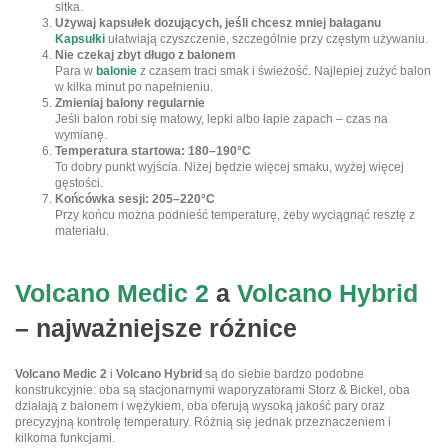
sitka.
Używaj kapsułek dozujących, jeśli chcesz mniej bałaganu
Kapsułki
ułatwiają czyszczenie, szczególnie przy częstym używaniu.
Nie czekaj zbyt długo z balonem
Para w
balonie
z czasem traci smak i świeżość. Najlepiej zużyć balon
w kilka minut po napełnieniu.
Zmieniaj balony regularnie
Jeśli balon robi się matowy, lepki albo łapie zapach – czas na
wymianę.
Temperatura startowa: 180–190°C
To dobry punkt wyjścia. Niżej będzie więcej smaku, wyżej więcej
gęstości.
Końcówka sesji: 205–220°C
Przy końcu można podnieść temperaturę, żeby wyciągnąć resztę z
materiału.
Volcano Medic 2
a
Volcano Hybrid
– najważniejsze różnice
Volcano Medic 2
i
Volcano Hybrid
są do siebie bardzo podobne
konstrukcyjnie: oba są stacjonarnymi waporyzatorami Storz & Bickel, oba
działają z balonem i wężykiem, oba oferują wysoką jakość pary oraz
precyzyjną kontrolę temperatury. Różnią się jednak przeznaczeniem i
kilkoma funkcjami.