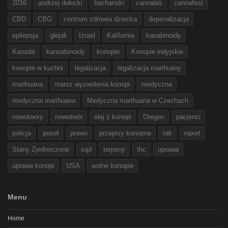
2016
andrzej dołecki
bachanski
cannabis
cannafest
CBD
CBG
centrum zdrowia dziecka
depenalizacja
epilepsja
glejak
Izrael
Kalifornia
kanabinoidy
Kanada
kannabinoidy
konopie
Konopie indyjskie
konopie w kuchni
legalizacja
legalizacja marihuany
marihuana
marsz wyzwolenia konopi
medyczna
medyczna marihuana
Medyczna marihuana w Czechach
nowotwory
nowotwór
olej z konopi
Oregon
pacjenci
policja
poseł
prawo
przepisy konopne
rak
raport
Stany Zjednoczone
sąd
terpeny
thc
uprawa
uprawa konopi
USA
wolne konopie
Menu
Home