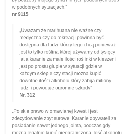
w podobnych sytuacjach.”
nr 9115
„Uważam że marihuana nie ważne czy
medyczna czy do rekreacji powinna być
dostępna dla ludzi którzy tego chcą ponieważ
jest to tylko roślina której używamy od tysięcy
lat a karanie za małe ilości roślinki w kieszeni
jest po prostu głupie w sytuacji gdzie w
każdym sklepie czy stacji można kupić
dowolne ilości alkoholu który zabija miliony
ludzi i powoduje ogromne szkody”
Nr. 312
„Polskie prawo w omawianej kwestii jest
zdecydowanie zbyt surowe. Karanie obywateli za
posiadanie nawet jednego jointa, podczas gdy
można legalnie kupić nieograniczoną ilość alkoholu,