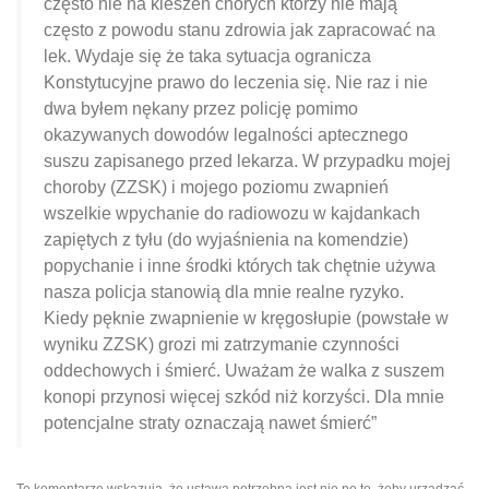
często nie na kieszeń chorych którzy nie mają
często z powodu stanu zdrowia jak zapracować na
lek. Wydaje się że taka sytuacja ogranicza
Konstytucyjne prawo do leczenia się. Nie raz i nie
dwa byłem nękany przez policję pomimo
okazywanych dowodów legalności aptecznego
suszu zapisanego przed lekarza. W przypadku mojej
choroby (ZZSK) i mojego poziomu zwapnień
wszelkie wpychanie do radiowozu w kajdankach
zapiętych z tyłu (do wyjaśnienia na komendzie)
popychanie i inne środki których tak chętnie używa
nasza policja stanowią dla mnie realne ryzyko.
Kiedy pęknie zwapnienie w kręgosłupie (powstałe w
wyniku ZZSK) grozi mi zatrzymanie czynności
oddechowych i śmierć. Uważam że walka z suszem
konopi przynosi więcej szkód niż korzyści. Dla mnie
potencjalne straty oznaczają nawet śmierć”
Te komentarze wskazują, że ustawa potrzebna jest nie po to, żeby urządzać