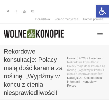
Otwórz 
Doradztwo
Pomoc medyczna
Pomoc prawna
Przełą
Rekordowe
konsultacje: Polacy
Home
2026
kwiecień
Rekordowe konsultacje:
nawiga
mają dość karania za
Polacy mają dość karania za
roślinę. „Wyjdźmy w końcu z
cienia niesprawiedliwości!”
roślinę. „Wyjdźmy w
Największa, rzetelna baza
informacji - Konopie w
końcu z cienia
Polsce
niesprawiedliwości!”