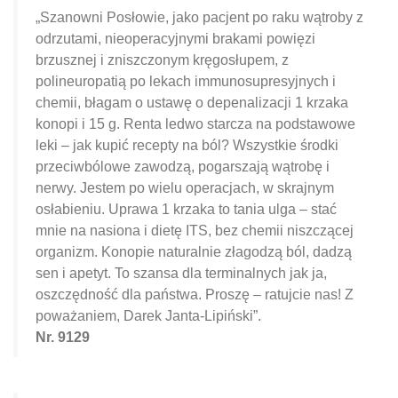
„Szanowni Posłowie, jako pacjent po raku wątroby z
odrzutami, nieoperacyjnymi brakami powięzi
brzusznej i zniszczonym kręgosłupem, z
polineuropatią po lekach immunosupresyjnych i
chemii, błagam o ustawę o depenalizacji 1 krzaka
konopi i 15 g. Renta ledwo starcza na podstawowe
leki – jak kupić recepty na ból? Wszystkie środki
przeciwbólowe zawodzą, pogarszają wątrobę i
nerwy. Jestem po wielu operacjach, w skrajnym
osłabieniu. Uprawa 1 krzaka to tania ulga – stać
mnie na nasiona i dietę ITS, bez chemii niszczącej
organizm. Konopie naturalnie złagodzą ból, dadzą
sen i apetyt. To szansa dla terminalnych jak ja,
oszczędność dla państwa. Proszę – ratujcie nas! Z
poważaniem, Darek Janta-Lipiński”.
Nr. 9129