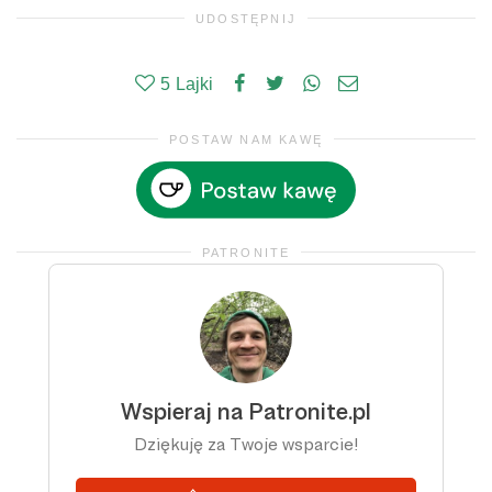
UDOSTĘPNIJ
5
Lajki
POSTAW NAM KAWĘ
PATRONITE