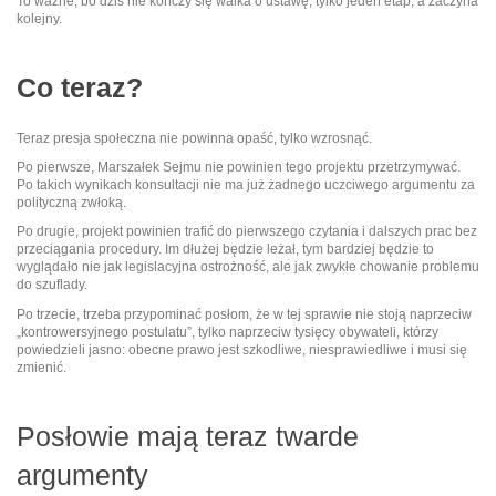
To ważne, bo dziś nie kończy się walka o ustawę, tylko jeden etap, a zaczyna
kolejny.
Co teraz?
Teraz presja społeczna nie powinna opaść, tylko wzrosnąć.
Po pierwsze, Marszałek Sejmu nie powinien tego projektu przetrzymywać.
Po takich wynikach konsultacji nie ma już żadnego uczciwego argumentu za
polityczną zwłoką.
Po drugie, projekt powinien trafić do pierwszego czytania i dalszych prac bez
przeciągania procedury. Im dłużej będzie leżał, tym bardziej będzie to
wyglądało nie jak legislacyjna ostrożność, ale jak zwykłe chowanie problemu
do szuflady.
Po trzecie, trzeba przypominać posłom, że w tej sprawie nie stoją naprzeciw
„kontrowersyjnego postulatu”, tylko naprzeciw tysięcy obywateli, którzy
powiedzieli jasno: obecne prawo jest szkodliwe, niesprawiedliwe i musi się
zmienić.
Posłowie mają teraz twarde
argumenty