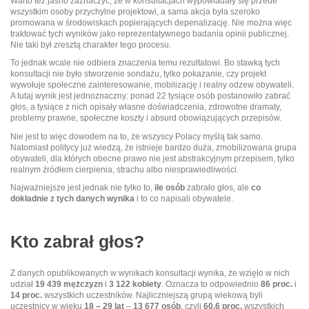
Warto też jasno zaznaczyć, że w konsultacjach wypowiadały się przede
wszystkim osoby przychylne projektowi, a sama akcja była szeroko
promowana w środowiskach popierających depenalizację. Nie można więc
traktować tych wyników jako reprezentatywnego badania opinii publicznej.
Nie taki był zresztą charakter tego procesu.
To jednak wcale nie odbiera znaczenia temu rezultatowi. Bo stawką tych
konsultacji nie było stworzenie sondażu, tylko pokazanie, czy projekt
wywołuje społeczne zainteresowanie, mobilizację i realny odzew obywateli.
A tutaj wynik jest jednoznaczny: ponad 22 tysiące osób postanowiło zabrać
głos, a tysiące z nich opisały własne doświadczenia, zdrowotne dramaty,
problemy prawne, społeczne koszty i absurd obowiązujących przepisów.
Nie jest to więc dowodem na to, że wszyscy Polacy myślą tak samo.
Natomiast politycy już wiedzą, że istnieje bardzo duża, zmobilizowana grupa
obywateli, dla których obecne prawo nie jest abstrakcyjnym przepisem, tylko
realnym źródłem cierpienia, strachu albo niesprawiedliwości.
Najważniejsze jest jednak nie tylko to,
ile osób
zabrało głos, ale
co
dokładnie z tych danych wynika
i to co napisali obywatele.
Kto zabrał głos?
Z danych opublikowanych w wynikach konsultacji wynika, że wzięło w nich
udział
19 439 mężczyzn
i
3 122 kobiety
. Oznacza to odpowiednio
86 proc.
i
14 proc.
wszystkich uczestników. Najliczniejszą grupą wiekową byli
uczestnicy w wieku
18 – 29 lat
–
13 677 osób
, czyli
60,6 proc.
wszystkich