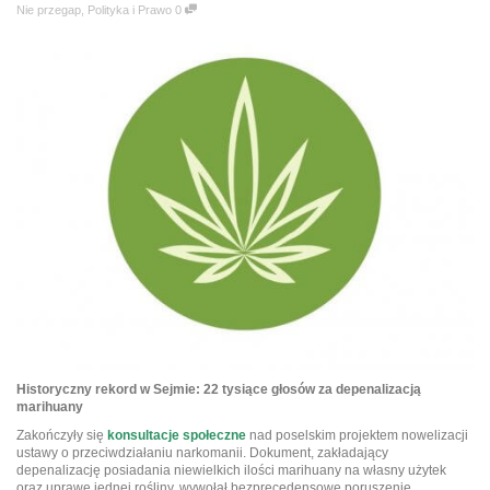
Nie przegap
,
Polityka i Prawo
0
Historyczny rekord w Sejmie: 22 tysiące głosów za depenalizacją
marihuany
Zakończyły się
konsultacje społeczne
nad poselskim projektem nowelizacji
ustawy o przeciwdziałaniu narkomanii. Dokument, zakładający
depenalizację posiadania niewielkich ilości marihuany na własny użytek
oraz uprawę jednej rośliny, wywołał bezprecedensowe poruszenie