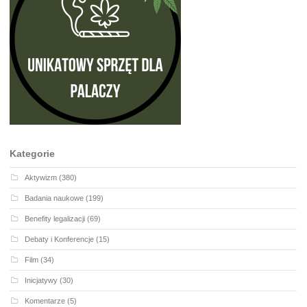
Kategorie
Aktywizm
(380)
Badania naukowe
(199)
Benefity legalizacji
(69)
Debaty i Konferencje
(15)
Film
(34)
Inicjatywy
(30)
Komentarze
(5)