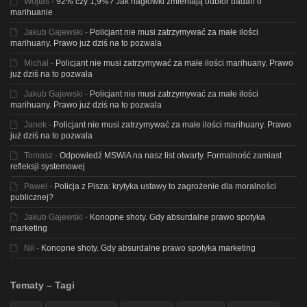
Wojtas
-
92% czy 1,9%? Jak nagłówki zmieniają odbiór badań o
marihuanie
Jakub Gajewski
-
Policjant nie musi zatrzymywać za małe ilości
marihuany. Prawo już dziś na to pozwala
Michal
-
Policjant nie musi zatrzymywać za małe ilości marihuany. Prawo
już dziś na to pozwala
Jakub Gajewski
-
Policjant nie musi zatrzymywać za małe ilości
marihuany. Prawo już dziś na to pozwala
Janek
-
Policjant nie musi zatrzymywać za małe ilości marihuany. Prawo
już dziś na to pozwala
Tomasz
-
Odpowiedź MSWiA na nasz list otwarty. Formalność zamiast
refleksji systemowej
Pawel
-
Policja z Pisza: krytyka ustawy to zagrożenie dla moralności
publicznej?
Jakub Gajewski
-
Konopne shoty. Gdy absurdalne prawo spotyka
marketing
Nil
-
Konopne shoty. Gdy absurdalne prawo spotyka marketing
Tematy – Tagi