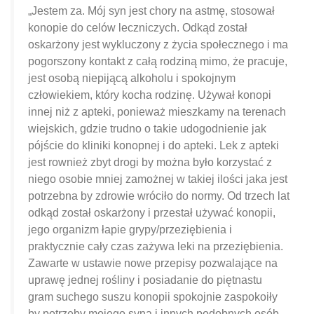
„Jestem za. Mój syn jest chory na astmę, stosował
konopie do celów leczniczych. Odkąd został
oskarżony jest wykluczony z życia społecznego i ma
pogorszony kontakt z całą rodziną mimo, że pracuje,
jest osobą niepijącą alkoholu i spokojnym
człowiekiem, który kocha rodzinę. Używał konopi
innej niż z apteki, ponieważ mieszkamy na terenach
wiejskich, gdzie trudno o takie udogodnienie jak
pójście do kliniki konopnej i do apteki. Lek z apteki
jest rownież zbyt drogi by można było korzystać z
niego osobie mniej zamożnej w takiej ilości jaka jest
potrzebna by zdrowie wróciło do normy. Od trzech lat
odkąd został oskarżony i przestał używać konopii,
jego organizm łapie grypy/przeziębienia i
praktycznie cały czas zażywa leki na przeziębienia.
Zawarte w ustawie nowe przepisy pozwalające na
uprawę jednej rośliny i posiadanie do piętnastu
gram suchego suszu konopii spokojnie zaspokoiły
by potrzeby mojego syna i innych podobnych osób