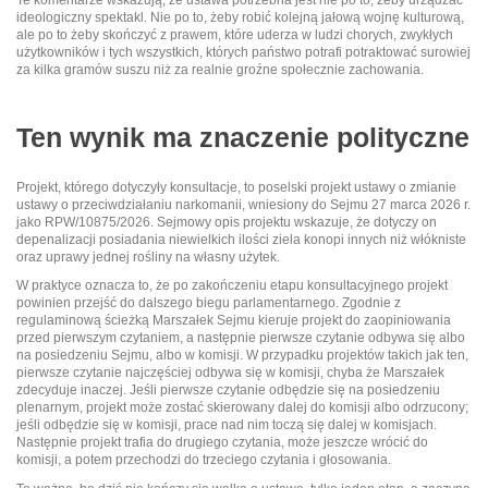
ideologiczny spektakl. Nie po to, żeby robić kolejną jałową wojnę kulturową,
ale po to żeby skończyć z prawem, które uderza w ludzi chorych, zwykłych
użytkowników i tych wszystkich, których państwo potrafi potraktować surowiej
za kilka gramów suszu niż za realnie groźne społecznie zachowania.
Ten wynik ma znaczenie polityczne
Projekt, którego dotyczyły konsultacje, to poselski projekt ustawy o zmianie
ustawy o przeciwdziałaniu narkomanii, wniesiony do Sejmu 27 marca 2026 r.
jako RPW/10875/2026. Sejmowy opis projektu wskazuje, że dotyczy on
depenalizacji posiadania niewielkich ilości ziela konopi innych niż włókniste
oraz uprawy jednej rośliny na własny użytek.
W praktyce oznacza to, że po zakończeniu etapu konsultacyjnego projekt
powinien przejść do dalszego biegu parlamentarnego. Zgodnie z
regulaminową ścieżką Marszałek Sejmu kieruje projekt do zaopiniowania
przed pierwszym czytaniem, a następnie pierwsze czytanie odbywa się albo
na posiedzeniu Sejmu, albo w komisji. W przypadku projektów takich jak ten,
pierwsze czytanie najczęściej odbywa się w komisji, chyba że Marszałek
zdecyduje inaczej. Jeśli pierwsze czytanie odbędzie się na posiedzeniu
plenarnym, projekt może zostać skierowany dalej do komisji albo odrzucony;
jeśli odbędzie się w komisji, prace nad nim toczą się dalej w komisjach.
Następnie projekt trafia do drugiego czytania, może jeszcze wrócić do
komisji, a potem przechodzi do trzeciego czytania i głosowania.