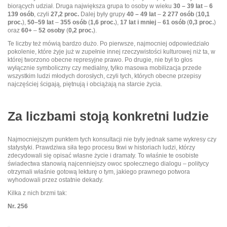
biorących udział. Druga największa grupa to osoby w wieku
30 – 39 lat
–
6
139 osób
, czyli
27,2 proc.
Dalej były grupy
40 – 49 lat
–
2 277 osób
(
10,1
proc.
),
50–59 lat
–
355 osób
(
1,6 proc.
),
17 lat i mniej
–
61 osób
(
0,3 proc.
)
oraz
60+
–
52 osoby
(
0,2 proc.
).
Te liczby też mówią bardzo dużo. Po pierwsze, najmocniej odpowiedziało
pokolenie, które żyje już w zupełnie innej rzeczywistości kulturowej niż ta, w
której tworzono obecne represyjne prawo. Po drugie, nie był to głos
wyłącznie symboliczny czy medialny, tylko masowa mobilizacja przede
wszystkim ludzi młodych dorosłych, czyli tych, których obecne przepisy
najczęściej ścigają, piętnują i obciążają na starcie życia.
Za liczbami stoją konkretni ludzie
Najmocniejszym punktem tych konsultacji nie były jednak same wykresy czy
statystyki. Prawdziwa siła tego procesu tkwi w historiach ludzi, którzy
zdecydowali się opisać własne życie i dramaty. To właśnie te osobiste
świadectwa stanowią najcenniejszy owoc społecznego dialogu – politycy
otrzymali właśnie gotową lekturę o tym, jakiego prawnego potwora
wyhodowali przez ostatnie dekady.
Kilka z nich brzmi tak:
Nr. 256