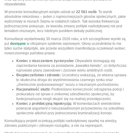
obywatelskie.
W procesie konsultacyjnym wzięło udział aż
22 561 osób
. To wynik
absolutnie rekordowy – jeden z najmocniejszych głosów społecznych, jakie
wybrzmiały w murach Sejmu w ostatnich latach. Tak wysoka frekwencja
jednoznacznie pokazuje, że kwestia zmiany polityki narkotykowej nie jest
tematem niszowym, lecz istotnym punktem debaty publicznej.
Konsultacje wystartowały 30 marca 2026 roku, a ich szczegółowe wyniki są
już
dostępne
w oficjalnym systemie sejmowym. Głosy uczestników to nie
tylko suche statystyki, ale przede wszystkim manifestacja oczekiwań wobec
nowoczesnego państwa prawa:
Koniec z niszczeniem życiorysów:
Obywatele domagają się
zaprzestania karania za posiadanie „kawałka kwiatu”, co dotychczas
rujnowało plany zawodowe i życiowe wielu ambitnych osób.
Bezpieczeństwo i zdrowie:
Uczestnicy wskazują, że własna uprawa
to skuteczna droga do wyeliminowania czarnego rynku oraz
„chemicznie podrasowanego” suszu o nieznanym pochodzeniu.
Racjonalność służb:
Podkreślano konieczność odciążenia policji i
prokuratury od spraw o znikomej szkodliwości społecznej, by
funkcjonariusze mogli skupić się na realnej przestępczości.
Koniec z prohibicyjną hipokryzją:
W komentarzach wielokrotnie
powracał argument o nieuzasadnionym przyzwoleniu na szkodliwy
społecznie alkohol przy jednoczesnej kryminalizacji konopi.
Konsultujący projekt oczekują polityki narkotykowej opartej na wiedzy,
zdrowiu publicznym i zdrowym rozsądku, a nie na represjach.